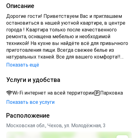
Описание
Дорогие гости! Приветствуем Вас и приглашаем
остановиться в нашей уютной квартире, в центре
города ! Квартира только после качественного
ремонта, оснащена мебелью и необходимой
техникой! На кухне вы найдёте всё для привычного
приготовления пищи. Всегда свежее белье из
натуральных тканей. Все для вашего комфорта!!
Квартира с совмещенным сан-узлом. Разместить
Показать ещё
можем до 4 человек.
Залог в размере 1000 рублей, при соблюдении
Услуги и удобства
пунктов договора возвращается. Заселение в
14.00.Расчетное время 12.00, более поздний выезд
Wi-Fi интернет на всей территории
Парковка
оговаривается и оплачивается отдельно. Заключаем
Показать все услуги
договор, заселяем строго при наличии документов.
Звоните, пишите будем рады ответить на любые
Расположение
Ваши вопросы!!!
Московская обл., Чехов, ул. Молодёжная, 3