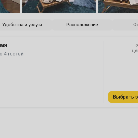
6
13
Удобства и услуги
Расположение
О
20
ная
о
27
це
о 4 гостей
4
Выбрать э
11
18
25