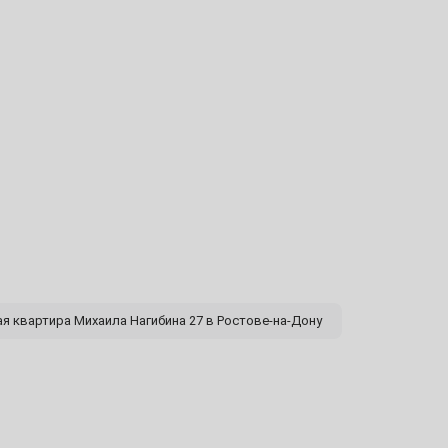
30
6
13
20
27
ая квартира Михаила Нагибина 27 в Ростове-на-Дону
4