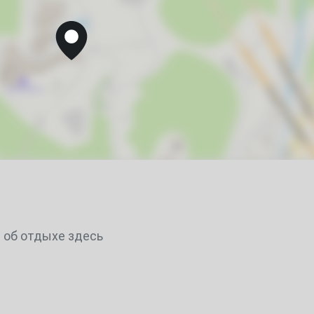
7
14
21
28
7
14
21
 об отдыхе здесь
28