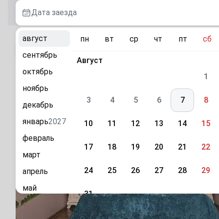
Дата заезда
август
пн
вт
ср
чт
пт
сб
К каталогу
сентябрь
Август
октябрь
1-комнатная квартира Михаила Нагибина 27 
1
ноябрь
г. Ростов-на-Дону, просп. Михаила Нагибина, 27
3
4
5
6
7
8
декабрь
январь
2027
10
11
12
13
14
15
февраль
17
18
19
20
21
22
март
24
25
26
27
28
29
апрель
май
31
июнь
Сентябрь