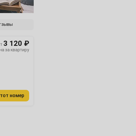
тзывы
3 120 ₽
т
на за квартиру
тот номер