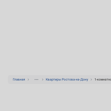
24
25
26
27
28
29
31
Июнь
1
2
3
4
5
7
8
9
10
11
12
14
15
16
17
18
19
21
22
23
24
25
26
Главная
Квартиры Ростова-на-Дону
1-комнатн
28
29
30
Июль
1
2
3