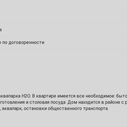
1
а
8
 по договоренности
15
22
29
аквапарка Н2О. В квартире имеется все необходимое: быто
иготовления и столовая посуда. Дом находится в районе с 
, аквапарк, остановки общественного транспорта.
6
13