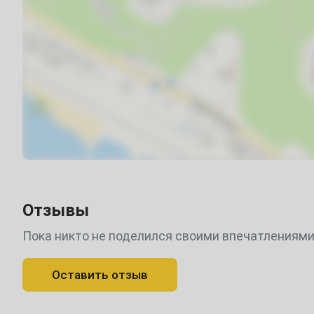
1
2
3
4
5
6
8
9
10
11
12
13
15
16
17
18
19
20
22
23
24
25
26
27
Март
1
2
3
4
5
6
8
9
10
11
12
13
Отзывы
15
16
17
18
19
20
Пока никто не поделился своими впечатлениями
22
23
24
25
26
27
Оставить отзыв
29
30
31
Апрель