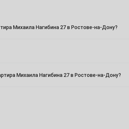
4
11
тира Михаила Нагибина 27 в Ростове-на-Дону?
18
25
вартира Михаила Нагибина 27 в Ростове-на-Дону?
2
9
16
23