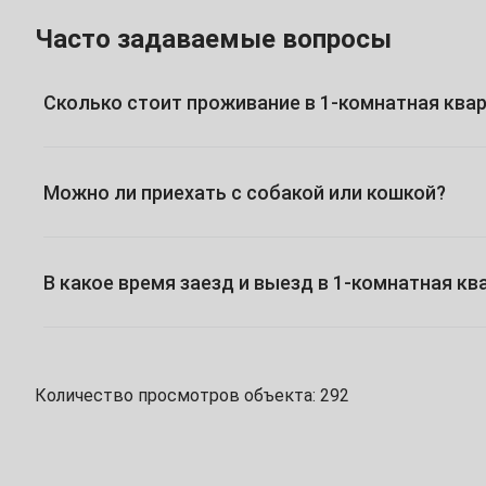
1
2
3
Часто задаваемые вопросы
5
6
7
8
9
10
Сколько стоит проживание в 1-комнатная квар
12
13
14
15
16
17
19
20
21
22
23
24
Можно ли приехать с собакой или кошкой?
26
27
28
29
30
Май
В какое время заезд и выезд в 1-комнатная к
1
3
4
5
6
7
8
Количество просмотров объекта: 292
10
11
12
13
14
15
17
18
19
20
21
22