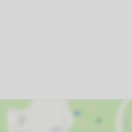
20
27
3
запрещено курить
10
17
24
31