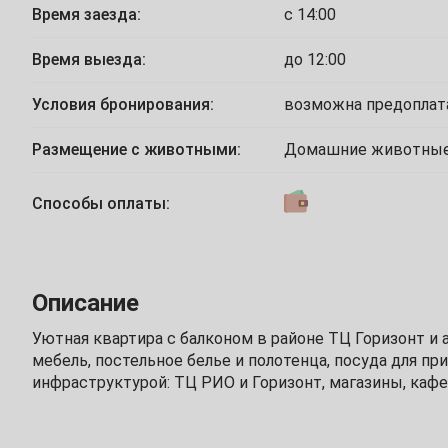
Время заезда:
с 14:00
26
27
28
29
30
31
Ноябрь
Время выезда:
до 12:00
Условия бронирования:
возможна предоплат
2
3
4
5
6
7
Размещение с животными:
Домашние животные
9
10
11
12
13
14
Способы оплаты:
16
17
18
19
20
21
23
24
25
26
27
28
Описание
30
Уютная квартира с балконом в районе ТЦ Горизонт и 
Декабрь
мебель, постельное белье и полотенца, посуда для пр
инфраструктурой: ТЦ РИО и Горизонт, магазины, кафе
1
2
3
4
5
7
8
9
10
11
12