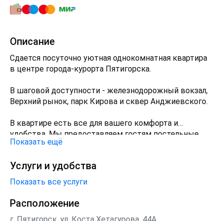
Описание
Сдается посуточно уютная однокомнатная квартира
в центре города-курорта Пятигорска.
В шаговой доступности - железнодорожный вокзал,
Верхний рынок, парк Кирова и сквер Анджиевского.
В квартире есть все для вашего комфорта и
удобства. Мы предоставляем гостям постельные
Показать ещё
принадлежности, полотенца, средства гигиены.
Услуги и удобства
Курение запрещено в помещении, но разрешено на
балконе.
Показать все услуги
Расположение
г. Пятигорск, ул. Коста Хетагурова, 44А