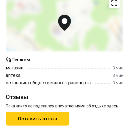
пищи- предоставляются постельные
принадлежности и полотенца для каждого гостя,
подушки и одеяла.!!! С животными нельзя.!!! Курение
в апартаменте категорически запрещено.!!! Квартира
не подходит для праздников и вечеринок.!!! Сдаётся
от 23 лет.Стоимость проживания зависит от
количества гостей и месяца.
Пешком
магазин
3 мин
аптека
3 мин
остановка общественного транспорта
3 мин
Отзывы
Пока никто не поделился впечатлениями об отдыхе здесь
Оставить отзыв