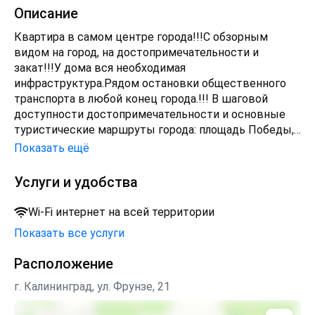
Описание
Квартира в самом центре города!!!С обзорным
видом на город, на достопримечательности и
закат!!!У дома вся необходимая
инфраструктура.Рядом остановки общественного
транспорта в любой конец города.!!! В шаговой
доступности достопримечательности и основные
туристические маршруты города: площадь Победы,
Центральный рынок, музей Янтаря, озера Верхнее и
Показать ещё
Нижнее, Историко-художественный музей,
Кафедральный собор, Рыбная деревня, Музей
Услуги и удобства
мирового океана.В квартире все необходимое для
жизни:- двуспальная кровать в спальне- диван-
Wi-Fi интернет на всей территории
кровать на кухне- ТВ с плоским экраном-
Показать все услуги
современная бытовая техника: стиральная машина,
микроволновая печь, холодильник, фен, утюг,
Расположение
пылесос, сушилка для белья, гладильная доска-
безлимитный высокоскоростной Wi-Fi- вся
г. Калининград, ул. Фрунзе, 21
необходимая посуда для приготовления и приема