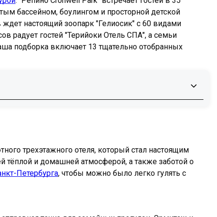
урой
. "Репино Cronwell Park" встречает гостей в 35
тым бассейном, боулингом и просторной детской
в ждет настоящий зоопарк "Гелиосик" с 60 видами
в радует гостей "Терийоки Отель СПА", а семьи
Наша подборка включает 13 тщательно отобранных
ного трехэтажного отеля, который стал настоящим
й тёплой и домашней атмосферой, а также заботой о
анкт-Петербурга
, чтобы можно было легко гулять с