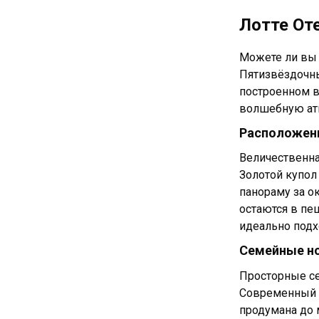
Лотте От
Можете ли вы 
Пятизвёздочны
построенном в
волшебную атм
Расположени
Величественна
Золотой купол
панораму за о
остаются в пе
идеально подх
Семейные но
Просторные се
Современный д
продумана до 