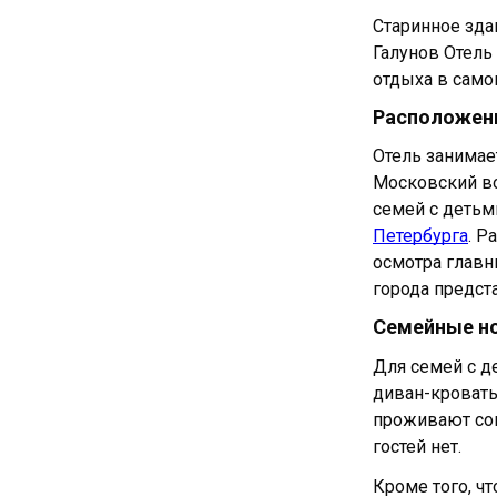
Старинное зда
Галунов Отель
отдыха в само
Расположени
Отель занимае
Московский во
семей с детьм
Петербурга
. Р
осмотра главн
города предст
Семейные но
Для семей с д
диван-кровать
проживают сов
гостей нет.
Кроме того, ч