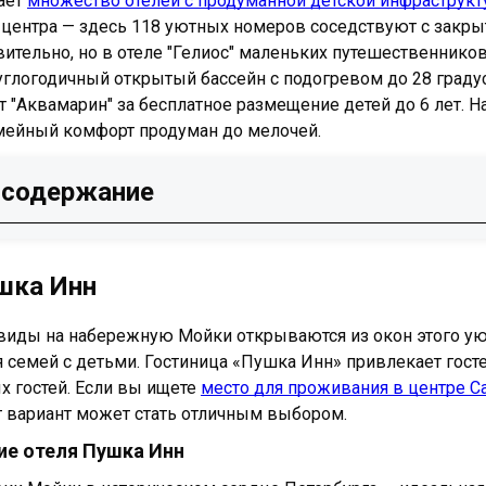
ает
множество отелей с продуманной детской инфраструкт
 центра — здесь 118 уютных номеров соседствуют с закры
вительно, но в отеле "Гелиос" маленьких путешественнико
глогодичный открытый бассейн с подогревом до 28 градусо
т "Аквамарин" за бесплатное размещение детей до 6 лет. 
емейный комфорт продуман до мелочей.
 содержание
ушка Инн
Отель
шка Инн
ель Санкт-Петербург
ль Репино
иды на набережную Мойки открываются из окон этого уют
ь Аквамарин
 семей с детьми. Гостиница «Пушка Инн» привлекает госте
арк Отель&Спа Репино
 гостей. Если вы ищете
место для проживания в центре С
львеция
от вариант может стать отличным выбором.
лас Отель
е отеля Пушка Инн
ель Эмеральд