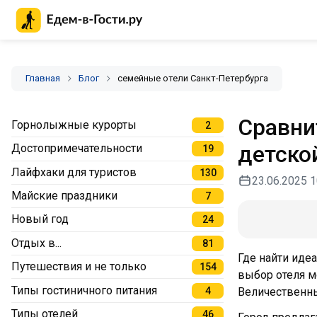
Главная страница Едем-в-Гости.ру
Главная
Блог
семейные отели Санкт-Петербурга
Сравни
Горнолыжные курорты
2
детско
Достопримечательности
19
Лайфхаки для туристов
130
23.06.2025 1
Майские праздники
7
Новый год
24
Отдых в...
81
Где найти иде
Путешествия и не только
154
выбор отеля м
Типы гостиничного питания
4
Величественны
Типы отелей
46