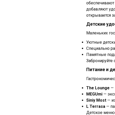
обеспечивают
добавляют удо
открывается з
Детские удо
Маленьких гос
Уютные детски
Специально ра
Памятные под
Забронируйте 
Питание и д
Гастрономичес
The Lounge
— 
MEGUmi
— экс
Siniy Most
— из
L Terrasa
— па
Детское меню 