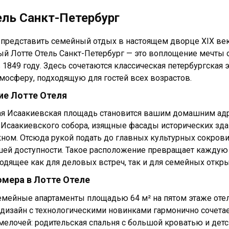
ель Санкт-Петербург
представить семейный отдых в настоящем дворце XIX век
й Лотте Отель Санкт-Петербург — это воплощение мечты 
 1849 году. Здесь сочетаются классическая петербургская 
осферу, подходящую для гостей всех возрастов.
е Лотте Отеля
я Исаакиевская площадь становится вашим домашним адр
 Исаакиевского собора, изящные фасады исторических з
кном. Отсюда рукой подать до главных культурных сокров
шей доступности. Такое расположение превращает каждую 
одящее как для деловых встреч, так и для семейных откры
мера в Лотте Отеле
мейные апартаменты площадью 64 м² на пятом этаже отел
изайн с технологическими новинками гармонично сочетае
мелочей: родительская спальня с большой кроватью и дет