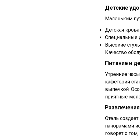
Детские удо
Маленьким пу
Детская крова
Специальные д
Высокие стул
Качество обсл
Питание и д
Утренние часы
кафетерий ста
выпечкой. Осо
приятные мело
Развлечения
Отель создает
панорамами ис
говорят о том