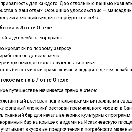
 приватность для каждого. Две отдельные ванные комна
бства в ваш отдых. Особенное удовольствие — мансардны
авораживающий вид на петербургское небо.
бства в Лотте Отеле
тей ждут особые сюрпризы:
е кроватки по первому запросу
зработанное детское меню
арки для каждого юного путешественника
отель без комиссии прямо сейчас и подарите детям незабы
етское меню в Лотте Отеле
кое путешествие начинается прямо в отеле:
элегантный ресторан под итальянскими витражными свод
клюзивный японский ресторан премиального уровня в Сан
ысканный бар для начала вечерних культурных программ
норамный бар на крыше с видами на Исаакиевскую площ
учитывает вкусовые предпочтения и потребности маленьк