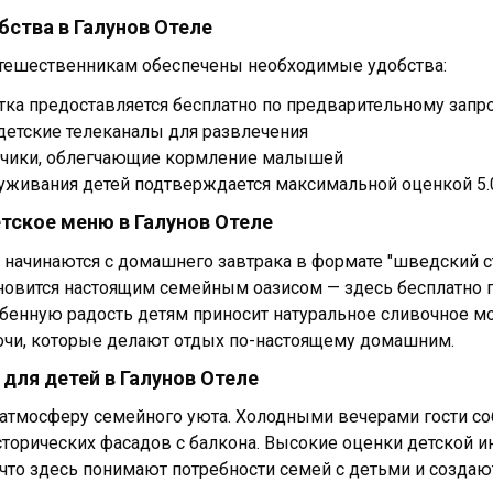
бства в Галунов Отеле
тешественникам обеспечены необходимые удобства:
тка предоставляется бесплатно по предварительному запр
етские телеканалы для развлечения
ьчики, облегчающие кормление малышей
уживания детей подтверждается максимальной оценкой 5.
етское меню в Галунов Отеле
 начинаются с домашнего завтрака в формате "шведский сто
новится настоящим семейным оазисом — здесь бесплатно 
бенную радость детям приносит натуральное сливочное м
чи, которые делают отдых по-настоящему домашним.
 для детей в Галунов Отеле
 атмосферу семейного уюта. Холодными вечерами гости со
торических фасадов с балкона. Высокие оценки детской и
, что здесь понимают потребности семей с детьми и создаю