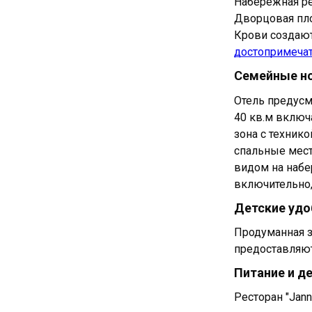
Гостиниц
Набережная ре
Отель Aut
Дворцовая пло
Отель Sta
Крови создают
Отель Ol
достопримеча
Сравните
Семейные но
Заключе
Отель предусм
40 кв.м включ
зона с техник
спальные места
видом на набе
включительно,
Детские удо
Продуманная з
предоставляют
Питание и д
Ресторан "Jann