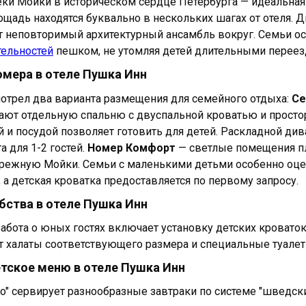
а Англетер
ки Мойки в историческом сердце Петербурга — идеальная 
hor Boutique
щадь находятся буквально в нескольких шагах от отеля. Д
tion Premier V18
 неповторимый архитектурный ансамбль вокруг. Семьи о
ympia Garden
тельностей
пешком, не утомляя детей длительными переез
льная таблица
мера в отеле Пушка Инн
ние
отрел два варианта размещения для семейного отдыха:
Се
ают отдельную спальню с двуспальной кроватью и просто
ой и посудой позволяет готовить для детей. Раскладной д
 для 1-2 гостей.
Номер Комфорт
— светлые помещения п
режную Мойки. Семьи с маленькими детьми особенно оце
 а детская кроватка предоставляется по первому запросу.
бства в отеле Пушка Инн
абота о юных гостях включает установку детских кровато
 халаты соответствующего размера и специальные туале
етское меню в отеле Пушка Инн
o" сервирует разнообразные завтраки по системе "шведский