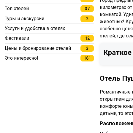
Город предлаг
километрах от
Топ отелей
37
комнатой. Уди
Туры и экскурсии
2
животных! Кру
Услуги и удобства в отелях
особенно ценя
отелей, где с
Фестивали
12
Цены и бронирование отелей
3
Краткое
Это интересно!
161
Отель П
Галунов 
Отель Пу
Лотте От
Парк Оте
Романтичные в
Спа-отел
открытием для
Azimut П
комфорте юных
Отель Ге
детьми, то эт
Петро Па
Расположени
Гранд От