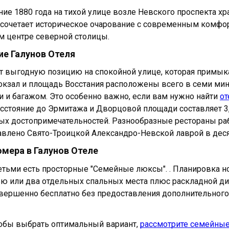
ние 1880 года на тихой улице возле Невского проспекта х
 сочетает историческое очарование с современным комфо
м центре северной столицы.
е Галунов Отеля
т выгодную позицию на спокойной улице, которая примыка
кзал и площадь Восстания расположены всего в семи мин
и и багажом. Это особенно важно, если вам нужно найти
от
асстояние до Эрмитажа и Дворцовой площади составляет 3
ых достопримечательностей. Разнообразные рестораны раб
авлено Свято-Троицкой Александро-Невской лаврой в деся
мера в Галунов Отеле
етьми есть просторные "Семейные люксы". . Планировка 
ю или два отдельных спальных места плюс раскладной див
ершенно бесплатно без предоставления дополнительного 
тобы выбрать оптимальный вариант,
рассмотрите семейные