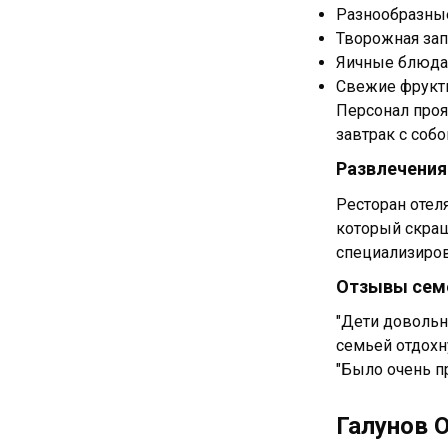
Разнообразные
Творожная зап
Яичные блюда 
Свежие фрукты
Персонал проя
завтрак с соб
Развлечения
Ресторан отел
который скраш
специализиров
Отзывы семе
"Дети довольн
семьей отдохн
"Было очень п
Галунов 