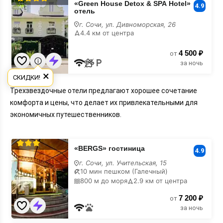
«Green House Detox & SPA Hotel»
4.9
отель
House
Detox
г. Сочи, ул. Дивноморская, 26
4.4 км от центра
&
SPA
4 500 ₽
от
Hotel»
за ночь
отель
×
СКИДКИ!
Трехзвездочные отели предлагают хорошее сочетание
комфорта и цены, что делает их привлекательными для
экономичных путешественников.
«BERGS»
«BERGS» гостиница
4.9
гостиница
г. Сочи, ул. Учительская, 15
10 мин пешком (Галечный)
800 м до моря
2.9 км от центра
7 200 ₽
от
за ночь