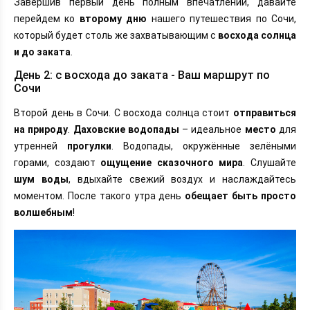
Завершив первый день полным впечатлений, давайте
перейдем ко
второму дню
нашего путешествия по Сочи,
который будет столь же захватывающим с
восхода солнца
и до заката
.
День 2: с восхода до заката - Ваш маршрут по
Сочи
Второй день в Сочи. С восхода солнца стоит
отправиться
на природу
.
Даховские водопады
– идеальное
место
для
утренней
прогулки
. Водопады, окружённые зелёными
горами, создают
ощущение сказочного мира
. Слушайте
шум воды
, вдыхайте свежий воздух и наслаждайтесь
моментом. После такого утра день
обещает быть просто
волшебным
!