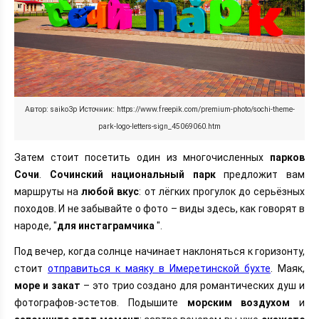
Автор: saiko3p Источник: https://www.freepik.com/premium-photo/sochi-theme-
park-logo-letters-sign_45069060.htm
Затем стоит посетить один из многочисленных
парков
Сочи
.
Сочинский национальный парк
предложит вам
маршруты на
любой вкус
: от лёгких прогулок до серьёзных
походов. И не забывайте о фото – виды здесь, как говорят в
народе, "
для инстаграмчика
".
Под вечер, когда солнце начинает наклоняться к горизонту,
стоит
отправиться к маяку в Имеретинской бухте
. Маяк,
море и закат
– это трио создано для романтических душ и
фотографов-эстетов. Подышите
морским воздухом
и