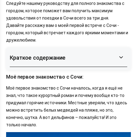
Следуйте нашему руководству для полного знакомства с
городом, которое поможет вам получить максимум
удовольствия от поездки в Сочи всего за три дня.
Давайте расскажу вам о моей первой встрече с Сочи -
городом, который встречает каждого яркими моментами и
дружелюбием.
Краткое содержание
Моё первое знакомство с Сочи:
Моё первое знакомство с Сочи:
Подготовка к 3-дневному приключению в Сочи
Моё первое знакомство с Сочи началось, когда я ещё не
«Wind Rose Hotel & Spa» отель
знал, что такое курортный роман и почему вообще кто-то
«Золотой Дельфин» гостиница
придумал горячие источники. Местные уверяли, что здесь
«Рановский Парк» гостиница
можно встретить белых медведей на пляже, но это,
«Green House Detox & SPA Hotel» отель
конечно, шутка. А вот дельфинов – пожалуйста! И это
«BERGS» гостиница
только начало.
«Баунти» гостиница
«Марианна» отель