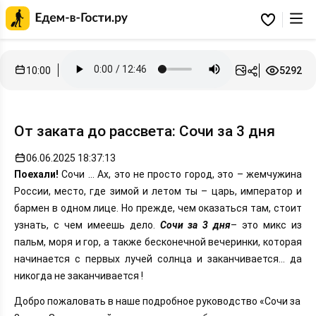
Главная
страница
Избранное
Едем-
в-
Гости.ру
10:00
5292
От заката до рассвета: Сочи за 3 дня
06.06.2025 18:37:13
Поехали!
Сочи … Ах, это не просто город, это – жемчужина
России, место, где зимой и летом ты – царь, император и
бармен в одном лице. Но прежде, чем оказаться там, стоит
узнать, с чем имеешь дело.
Сочи за 3 дня
– это микс из
пальм, моря и гор, а также бесконечной вечеринки, которая
начинается с первых лучей солнца и заканчивается… да
никогда не заканчивается !
Добро пожаловать в наше подробное руководство «Сочи за