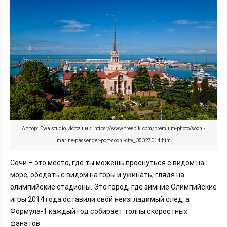
День 1: с утра до полудня - Что посмотреть в
Сочи
День 1: веселые забавы днём и вечерние
приключения
День 2: с восхода до заката - Ваш маршрут по
Сочи
День 2: ночные шалости в Сочи
День 3: с рассвета до заката - финальный день в
Сочи
День 3: вечерние прощания и ночной Сочи
Советы и рекомендации, как завоевать Сочи за 3
Автор: Ewa studio Источник: https://www.freepik.com/premium-photo/sochi-
дня
marine-passenger-port-sochi-city_35327014.htm
Заключение:
Сочи – это место, где ты можешь проснуться с видом на
море, обедать с видом на горы и ужинать, глядя на
олимпийские стадионы. Это город, где зимние Олимпийские
игры 2014 года оставили свой неизгладимый след, а
Формула-1 каждый год собирает толпы скоростных
фанатов.