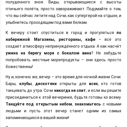
полуденного зноя. Виды, открывающиеся с высоты
птичьего полёта, просто завораживают. Подумайте о том,
что вы сейчас летите над Сочи, как супергерой на отдыхе, и
улыбнитесь проходящим под вами белкам.
К вечеру стоит спуститься в город и прогуляться
по
набережной
.
Магазины, рестораны, кафе
– всё это
создаёт атмосферу непринуждённого отдыха. А как насчёт
ужина на берегу моря с бокалом вина
? Не забудьте
попробовать местные морепродукты – они здесь просто
божественны!
Ну и, конечно же, вечер – это время для ночной жизни Сочи.
Бары,
клубы
,
дискотеки
открыты для
всех
, кто готов
танцевать до утра. Сочи
никогда не спит
, и если вы решите
присоединиться к этой вечеринке, будьте готовы ко всему.
Танцуйте под открытым небом
,
знакомьтесь
с новыми
людьми и пусть этот вечер станет одним из самых
запоминающихся в вашей жизни!