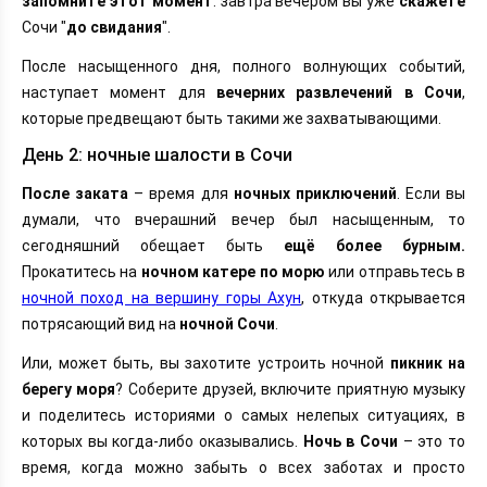
запомните этот момент
: завтра вечером вы уже
скажете
Сочи "
до свидания
".
После насыщенного дня, полного волнующих событий,
наступает момент для
вечерних развлечений в Сочи
,
которые предвещают быть такими же захватывающими.
День 2: ночные шалости в Сочи
После заката
– время для
ночных приключений
. Если вы
думали, что вчерашний вечер был насыщенным, то
сегодняшний обещает быть
ещё более бурным.
Прокатитесь на
ночном катере по морю
или отправьтесь в
ночной поход на вершину горы Ахун
, откуда открывается
потрясающий вид на
ночной Сочи
.
Или, может быть, вы захотите устроить ночной
пикник на
берегу моря
? Соберите друзей, включите приятную музыку
и поделитесь историями о самых нелепых ситуациях, в
которых вы когда-либо оказывались.
Ночь в Сочи
– это то
время, когда можно забыть о всех заботах и просто