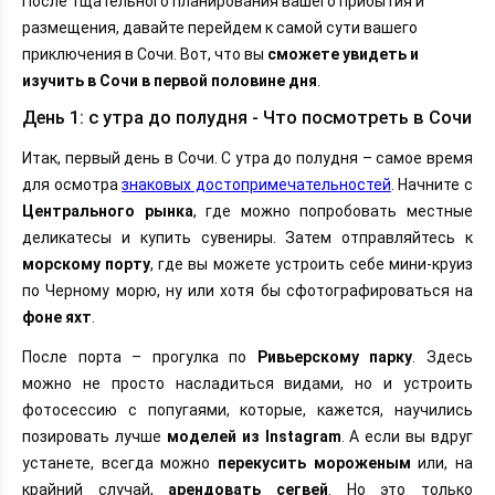
После тщательного планирования вашего прибытия и
размещения, давайте перейдем к самой сути вашего
приключения в Сочи. Вот, что вы
сможете увидеть и
изучить в Сочи в первой половине дня
.
День 1: с утра до полудня - Что посмотреть в Сочи
Итак, первый день в Сочи. С утра до полудня – самое время
для осмотра
знаковых достопримечательностей
. Начните с
Центрального рынка
, где можно попробовать местные
деликатесы и купить сувениры. Затем отправляйтесь к
морскому порту
, где вы можете устроить себе мини-круиз
по Черному морю, ну или хотя бы сфотографироваться на
фоне яхт
.
После порта – прогулка по
Ривьерскому парку
. Здесь
можно не просто насладиться видами, но и устроить
фотосессию с попугаями, которые, кажется, научились
позировать лучше
моделей из Instagram
. А если вы вдруг
устанете, всегда можно
перекусить мороженым
или, на
крайний случай,
арендовать сегвей
. Но это только