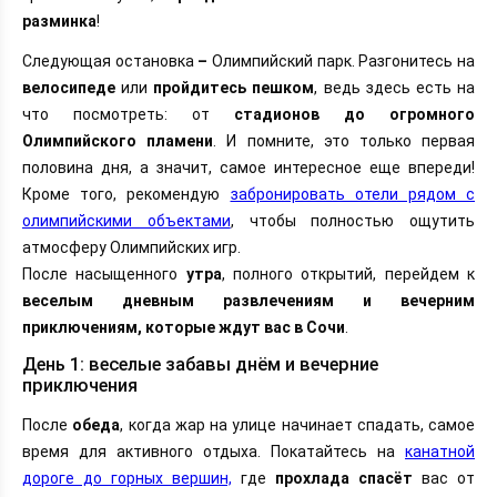
разминка
!
Следующая остановка
–
Олимпийский парк. Разгонитесь на
велосипеде
или
пройдитесь пешком
, ведь здесь есть на
что посмотреть: от
стадионов до огромного
Олимпийского пламени
. И помните, это только первая
половина дня, а значит, самое интересное еще впереди!
Кроме того, рекомендую
забронировать отели рядом с
олимпийскими объектами
, чтобы полностью ощутить
атмосферу Олимпийских игр.
После насыщенного
утра
, полного открытий, перейдем к
веселым дневным развлечениям и вечерним
приключениям, которые ждут вас в Сочи
.
День 1: веселые забавы днём и вечерние
приключения
После
обеда
, когда жар на улице начинает спадать, самое
время для активного отдыха. Покатайтесь на
канатной
дороге до горных вершин,
где
прохлада спасёт
вас от