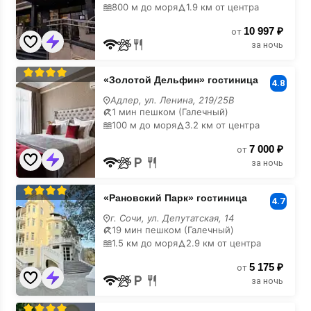
&
800 м до моря
1.9 км от центра
Spa»
10 997 ₽
от
отель
за ночь
«Золотой
«Золотой Дельфин» гостиница
4.8
Дельфин»
Адлер, ул. Ленина, 219/25В
гостиница
1 мин пешком (Галечный)
100 м до моря
3.2 км от центра
7 000 ₽
от
за ночь
«Рановский
«Рановский Парк» гостиница
4.7
Парк»
г. Сочи, ул. Депутатская, 14
гостиница
19 мин пешком (Галечный)
1.5 км до моря
2.9 км от центра
5 175 ₽
от
за ночь
«Green