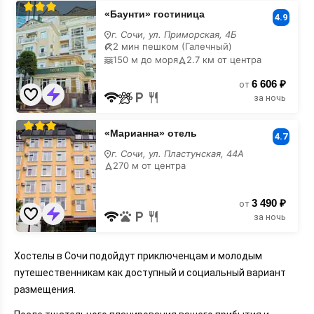
«Баунти»
«Баунти» гостиница
4.9
гостиница
г. Сочи, ул. Приморская, 4Б
2 мин пешком (Галечный)
150 м до моря
2.7 км от центра
6 606 ₽
от
за ночь
«Марианна»
«Марианна» отель
4.7
отель
г. Сочи, ул. Пластунская, 44А
270 м от центра
3 490 ₽
от
за ночь
Хостелы в Сочи подойдут приключенцам и молодым
путешественникам как доступный и социальный вариант
размещения.