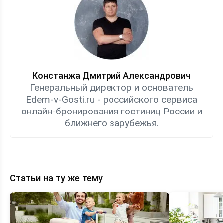
Констанжа Дмитрий Александрович
Генеральный директор и основатель
Edem-v-Gosti.ru - российского сервиса
онлайн-бронирования гостиниц России и
ближнего зарубежья.
Статьи на ту же тему
Топ-8
Экономия
семейных
на
гостевых
отдыхе
домов
—