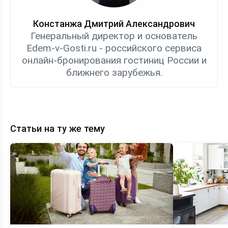
Констанжа Дмитрий Александрович
Генеральный директор и основатель
Edem-v-Gosti.ru - российского сервиса
онлайн-бронирования гостиниц России и
ближнего зарубежья.
Статьи на ту же тему
Топ-8
Экономия
семейных
на
гостевых
отдыхе
домов
—
Анапы
выбираем
—
гостевой
рейтинг
дом
и
в
цены
Анапе
KOD_GOD
с
кухней