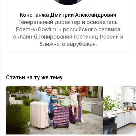
Констанжа Дмитрий Александрович
Генеральный директор и основатель
Edem-v-Gosti.ru - российского сервиса
онлайн-бронирования гостиниц России и
ближнего зарубежья.
Статьи на ту же тему
Топ-8
Экономия
семейных
на
гостевых
отдыхе
домов
—
Анапы
выбираем
—
гостевой
рейтинг
дом
и
в
цены
Анапе
KOD_GOD
с