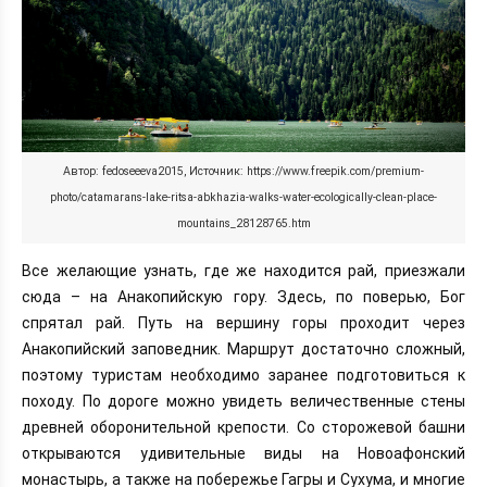
Автор: fedoseeeva2015, Источник: https://www.freepik.com/premium-
photo/catamarans-lake-ritsa-abkhazia-walks-water-ecologically-clean-place-
mountains_28128765.htm
Все желающие узнать, где же находится рай, приезжали
сюда – на Анакопийскую гору. Здесь, по поверью, Бог
спрятал рай. Путь на вершину горы проходит через
Анакопийский заповедник. Маршрут достаточно сложный,
поэтому туристам необходимо заранее подготовиться к
походу. По дороге можно увидеть величественные стены
древней оборонительной крепости. Со сторожевой башни
открываются удивительные виды на Новоафонский
монастырь, а также на побережье Гагры и Сухума, и многие