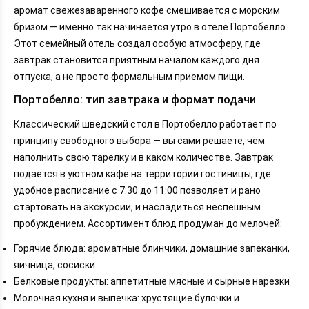
Сочи Парк Отель — рай для детей и гурманов
аромат свежезаваренного кофе смешивается с морским
Гамма Сириус — доступный комфорт с хорошими
бризом — именно так начинается утро в отеле Портобелло.
завтраками
Этот семейный отель создал особую атмосферу, где
Сравнительная таблица
завтрак становится приятным началом каждого дня
Заключение
отпуска, а не просто формальным приемом пищи.
Портобелло: тип завтрака и формат подачи
Классический шведский стол в Портобелло работает по
принципу свободного выбора — вы сами решаете, чем
наполнить свою тарелку и в каком количестве. Завтрак
подается в уютном кафе на территории гостиницы, где
удобное расписание с 7:30 до 11:00 позволяет и рано
стартовать на экскурсии, и насладиться неспешным
пробуждением. Ассортимент блюд продуман до мелочей:
Горячие блюда: ароматные блинчики, домашние запеканки,
яичница, сосиски
Белковые продукты: аппетитные мясные и сырные нарезки
Молочная кухня и выпечка: хрустящие булочки и