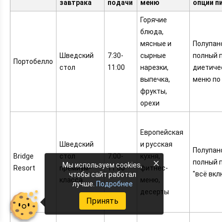
завтрака
подачи
меню
опции п
Горячие
блюда,
мясные и
Полупан
Шведский
7:30-
сырные
полный 
Портобелло
стол
11:00
нарезки,
диетиче
выпечка,
меню по
фрукты,
орехи
Европейская
Шведский
и русская
Полупан
Bridge
стол
7:00-
кухня,
×
полный 
Мы используем cookies,
Resort
премиум-
11:00
фитнес-
"всё вкл
чтобы сайт работал
класса
меню,
лучше.
Подробнее
десерты
Принять