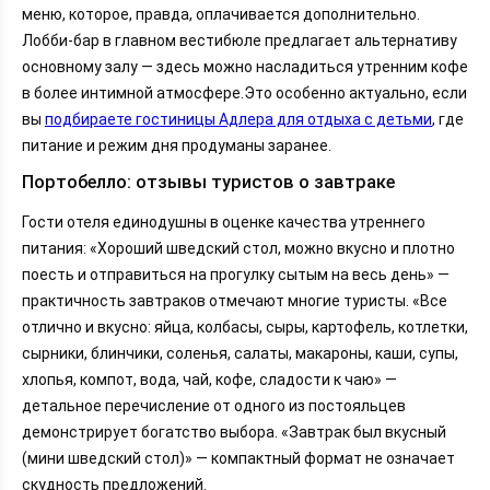
меню, которое, правда, оплачивается дополнительно.
Лобби-бар в главном вестибюле предлагает альтернативу
основному залу — здесь можно насладиться утренним кофе
в более интимной атмосфере.Это особенно актуально, если
вы
подбираете гостиницы Адлера для отдыха с детьми
, где
питание и режим дня продуманы заранее.
Портобелло: отзывы туристов о завтраке
Гости отеля единодушны в оценке качества утреннего
питания: «Хороший шведский стол, можно вкусно и плотно
поесть и отправиться на прогулку сытым на весь день» —
практичность завтраков отмечают многие туристы. «Все
отлично и вкусно: яйца, колбасы, сыры, картофель, котлетки,
сырники, блинчики, соленья, салаты, макароны, каши, супы,
хлопья, компот, вода, чай, кофе, сладости к чаю» —
детальное перечисление от одного из постояльцев
демонстрирует богатство выбора. «Завтрак был вкусный
(мини шведский стол)» — компактный формат не означает
скудность предложений.