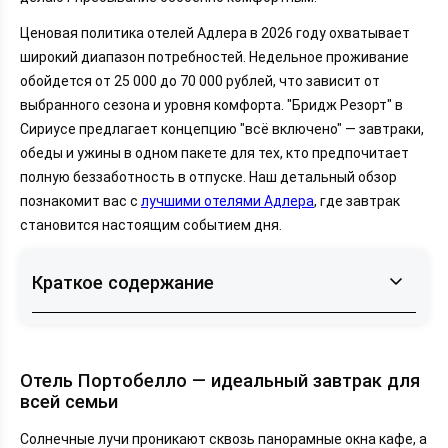
Ценовая политика отелей Адлера в 2026 году охватывает
широкий диапазон потребностей. Недельное проживание
обойдется от 25 000 до 70 000 рублей, что зависит от
выбранного сезона и уровня комфорта. "Бридж Резорт" в
Сириусе предлагает концепцию "всё включено" — завтраки,
обеды и ужины в одном пакете для тех, кто предпочитает
полную беззаботность в отпуске. Наш детальный обзор
познакомит вас с
лучшими отелями Адлера
, где завтрак
становится настоящим событием дня.
Краткое содержание
Отель Портобелло — идеальный завтрак для
всей семьи
Отель Портобелло — идеальный завтрак для
Bridge Resort — шведский стол премиум-класса
всей семьи
Гостиница Азалия — домашняя кухня и
бесплатные напитки
Солнечные лучи проникают сквозь панорамные окна кафе, а