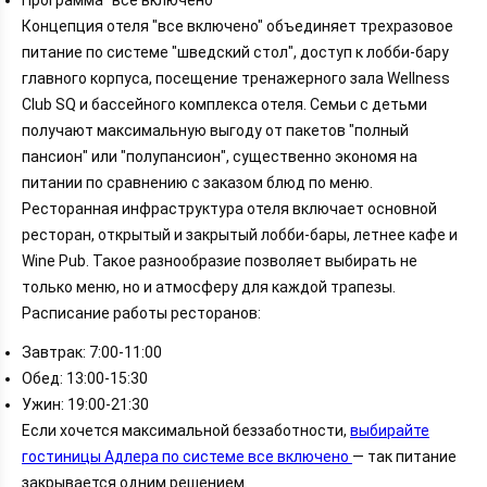
Программа "все включено"
Концепция отеля "все включено" объединяет трехразовое
питание по системе "шведский стол", доступ к лобби-бару
главного корпуса, посещение тренажерного зала Wellness
Club SQ и бассейного комплекса отеля. Семьи с детьми
получают максимальную выгоду от пакетов "полный
пансион" или "полупансион", существенно экономя на
питании по сравнению с заказом блюд по меню.
Ресторанная инфраструктура отеля включает основной
ресторан, открытый и закрытый лобби-бары, летнее кафе и
Wine Pub. Такое разнообразие позволяет выбирать не
только меню, но и атмосферу для каждой трапезы.
Расписание работы ресторанов:
Завтрак: 7:00-11:00
Обед: 13:00-15:30
Ужин: 19:00-21:30
Если хочется максимальной беззаботности,
выбирайте
гостиницы Адлера по системе все включено
— так питание
закрывается одним решением.