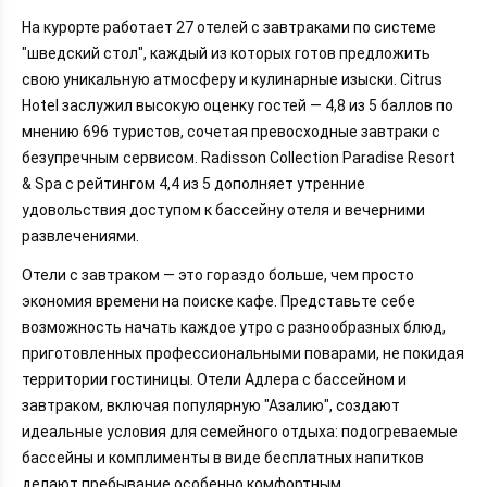
На курорте работает 27 отелей с завтраками по системе
"шведский стол", каждый из которых готов предложить
свою уникальную атмосферу и кулинарные изыски. Citrus
Hotel заслужил высокую оценку гостей — 4,8 из 5 баллов по
мнению 696 туристов, сочетая превосходные завтраки с
безупречным сервисом. Radisson Collection Paradise Resort
& Spa с рейтингом 4,4 из 5 дополняет утренние
удовольствия доступом к бассейну отеля и вечерними
развлечениями.
Отели с завтраком — это гораздо больше, чем просто
экономия времени на поиске кафе. Представьте себе
возможность начать каждое утро с разнообразных блюд,
приготовленных профессиональными поварами, не покидая
территории гостиницы. Отели Адлера с бассейном и
завтраком, включая популярную "Азалию", создают
идеальные условия для семейного отдыха: подогреваемые
бассейны и комплименты в виде бесплатных напитков
делают пребывание особенно комфортным.