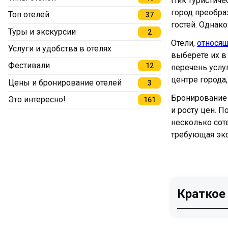
Пик туристиче
город преобра
Топ отелей
37
гостей. Однак
Туры и экскурсии
2
Отели,
относящ
Услуги и удобства в отелях
выберете их в
Фестивали
12
перечень услу
центре города,
Цены и бронирование отелей
3
Бронирование
Это интересно!
161
и росту цен. 
несколько сот
требующая экс
Краткое
Феномен 