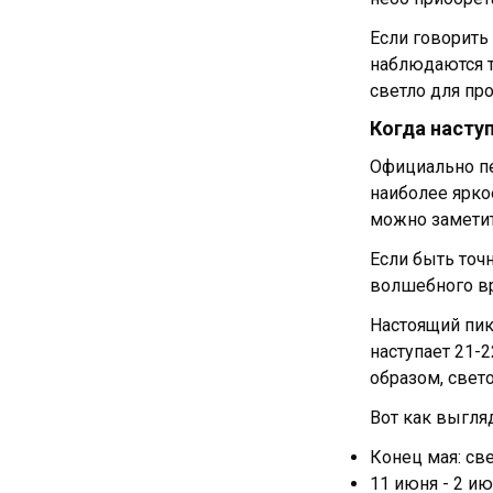
Если говорить
наблюдаются т
светло для пр
Когда насту
Официально пе
наиболее ярко
можно заметит
Если быть точн
волшебного вр
Настоящий пик
наступает 21-2
образом, свето
Вот как выгля
Конец мая: све
11 июня - 2 и