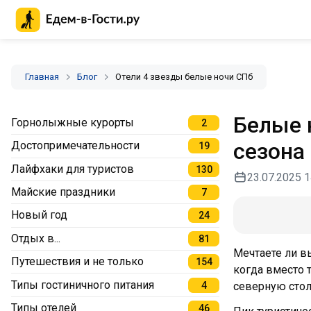
Главная страница Едем-в-Гости.ру
Главная
Блог
Отели 4 звезды белые ночи СПб
Белые 
Горнолыжные курорты
2
сезона
Достопримечательности
19
Лайфхаки для туристов
130
23.07.2025 1
Майские праздники
7
Новый год
24
Отдых в...
81
Мечтаете ли в
Путешествия и не только
154
когда вместо 
Типы гостиничного питания
4
северную стол
Типы отелей
46