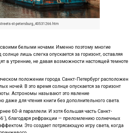
streets-st-petersburg_40531266.htm
в своими белыми ночами. Именно поэтому многие
 солнце лишь слегка опускается за горизонт, оставляя
ят в утренние, не давая возможности настоящей темноте
ическом положении города. Санкт-Петербург расположен
ых ночей. В это время солнце опускается за горизонт
мноты. Астрономы называют это явление
 даже для чтения книги без дополнительного света.
ее 60-й параллели. И хотя большая часть Санкт-
°56ˈ), благодаря рефракции — преломлению солнечных
эффектом. Это создает потрясающую игру света, когда
 оранжевого.