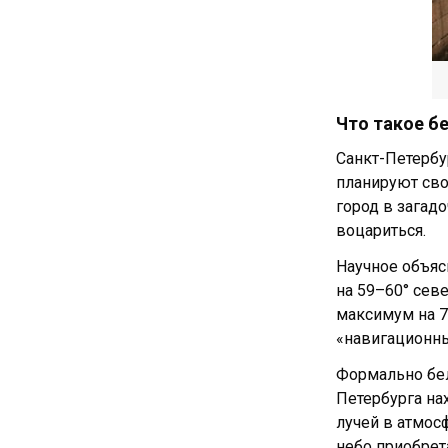
Что такое б
Санкт-Петербу
планируют свой
город в загад
воцариться.
Научное объяс
на 59–60° сев
максимум на 7
«навигационны
Формально бел
Петербурга на
лучей в атмос
небо приобрет