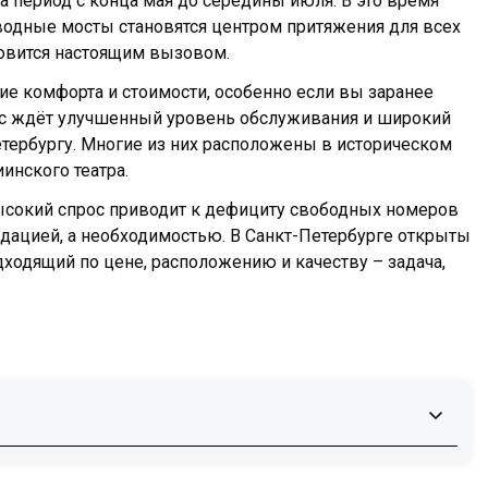
а период с конца мая до середины июля. В это время
водные мосты становятся центром притяжения для всех
новится настоящим вызовом.
ие комфорта и стоимости, особенно если вы заранее
 вас ждёт улучшенный уровень обслуживания и широкий
Петербургу. Многие из них расположены в историческом
инского театра.
Высокий спрос приводит к дефициту свободных номеров
ндацией, а необходимостью. В Санкт-Петербурге открыты
дходящий по цене, расположению и качеству – задача,