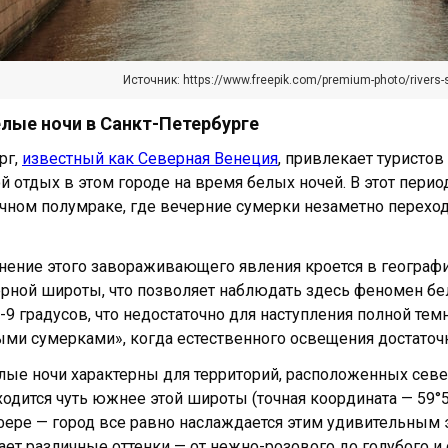
Источник: https://www.freepik.com/premium-photo/rivers-
елые ночи в Санкт-Петербурге
рг,
известный как Северная Венеция
, привлекает туристо
 отдых в этом городе на время белых ночей. В этот период
очном полумраке, где вечерние сумерки незаметно переход
нение этого завораживающего явления кроется в географ
ерной широты, что позволяет наблюдать здесь феномен бел
-9 градусов, что недостаточно для наступления полной те
ми сумерками», когда естественного освещения достаточно
ые ночи характерны для территорий, расположенных северн
ходится чуть южнее этой широты (точная координата — 59
фере — город все равно наслаждается этим удивительным 
ает различные оттенки — от нежно-розового до голубого и