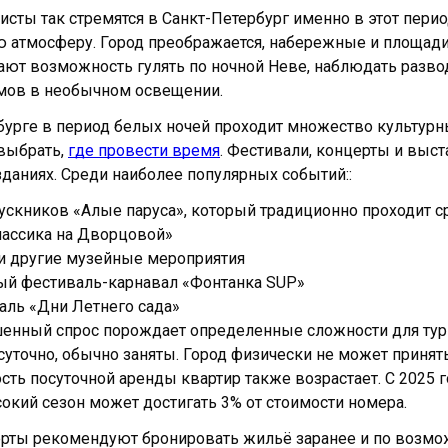
исты так стремятся в Санкт-Петербург именно в этот пер
 атмосферу. Город преображается, набережные и площади
ают возможность гулять по ночной Неве, наблюдать разво
мов в необычном освещении.
бурге в период белых ночей проходит множество культурн
 выбрать,
где провести время
. Фестивали, концерты и выст
зданиях. Среди наиболее популярных событий::
скников «Алые паруса», который традиционно проходит ср
лассика на Дворцовой»
и другие музейные мероприятия
й фестиваль-карнавал «Фонтанка SUP»
ль «Дни Летнего сада»
нный спрос порождает определенные сложности для турис
уточно, обычно заняты. Город физически не может приня
сть посуточной аренды квартир также возрастает. С 2025 г
окий сезон может достигать 3% от стоимости номера.
рты рекомендуют бронировать жильё заранее и по возмож