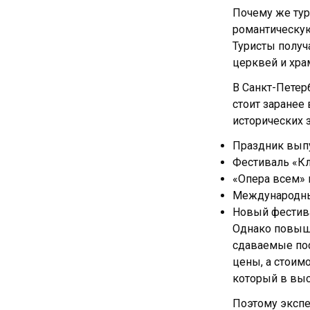
Почему же тур
романтическую
Туристы получ
церквей и хра
В Санкт-Петер
стоит заранее
исторических 
Праздник выпу
Фестиваль «К
«Опера всем» 
Международны
Новый фестива
Однако повыше
сдаваемые пос
цены, а стоимо
который в выс
Поэтому экспе