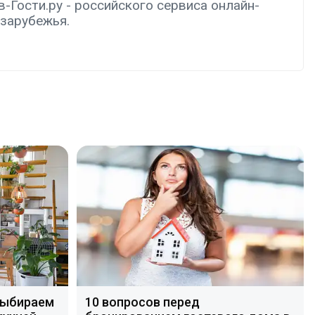
-Гости.ру - российского сервиса онлайн-
 зарубежья.
10
вопросов
перед
бронированием
гостевого
дома
в
Адлере
выбираем
10 вопросов перед