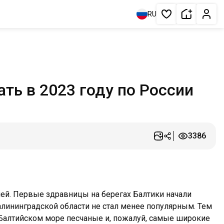
Сдать жи
Личн
RU
Избранное
ть в 2023 году по России
3386
ией. Первые здравницы на берегах Балтики начали
Калининградской области не стал менее популярным. Тем
а Балтийском море песчаные и, пожалуй, самые широкие