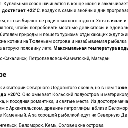
. Купальный сезон начинается в конце июня и заканчиваетс
 достигает +22°С
, воздух в самые знойные дни прогревае
ам, его выбирают не ради пляжного отдыха. Хотя в
июле
и
ля того, чтобы попробовать местные деликатесы и вдовол
бителям природы и пешего туризма: отдыхающих ждут жи
кие котики на Тюленьем острове и незабываемая рыбалка 
на вторую половину лета.
Максимальная температура вод
о-Сахалинск, Петропавловск-Камчатский, Магадан. ·
ре
 к акватории Северного Ледовитого океана, но в нем
тоже
 до +20°С
. Оно омывает Кольский полуостров и материков
ка, и походная романтика, и святые места. Из достоприме
ом с Архангельском, древние петроглифы вблизи Беломор
е Каменный. А за хорошей рыбалкой едут на Северную Дв
ангельск, Беломорск, Кемь, Соловецкие острова.