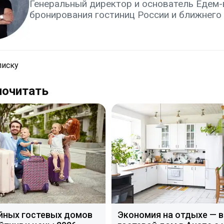
Генеральный директор и основатель Едем-в
бронирования гостиниц России и ближнего
писку
почитать
Экономия
на
отдыхе
—
выбираем
гостевой
дом
в
Анапе
с
кухней
йных гостевых домов
Экономия на отдыхе — 