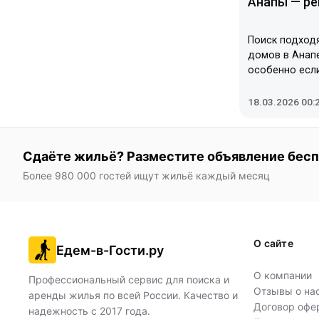
Анапы — ре
Поиск подход
домов в Анап
особенно если
детьми. Важно
дома с полны
18.03.2026 00:
для приготовл
бассейном дл
территорией с
Сдаёте жильё? Разместите объявление бес
расположение
пляжами. В с
Более 980 000 гостей ищут жильё каждый месяц
часто есть р
дополнительны
бассейн, кафе
бюджетов пре
О сайте
Едем-в-Гости.ру
варианты, так
рейтинг помо
О компании
оптимальное 
Профессиональный сервис для поиска и
Отзывы о на
семейного отд
аренды жилья по всей России. Качество и
Договор офе
надежность с 2017 года.