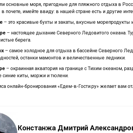
и основные моря, пригодные для пляжного отдыха в Росс
 в почете, имейте ввиду: в нашей стране есть и другие ин
е
– это красивые бухты и закаты, вкусные морепродукты 
оре
– настоящее дыхание Северного Ледовитого океана. Т
истые берега.
ых
– самое холодное для отдыха в бассейне Северного Лед
дностей, останки мамонтов и величественные ледники.
ре
– окраинная акватория на границе с Тихим океаном, ра
е синие киты, моржи и тюлени.
са онлайн-бронирования «Едем-в-Гости.ру» желает вам от
Констанжа Дмитрий Александро