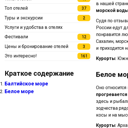
в нашей стране
Топ отелей
37
морской воды
Туры и экскурсии
2
Судя по отзыв
Услуги и удобства в отелях
России едут д
понравится лю
Фестивали
12
Сахалин, морс
Цены и бронирование отелей
3
и приходится 
Это интересно!
161
Курорты
: Южн
Краткое содержание
Белое мо
Балтийское море
Оно относится
Белое море
прогревается
здесь и рыбал
зодчества ряд
косы и на мыс
Курорты
: Арх