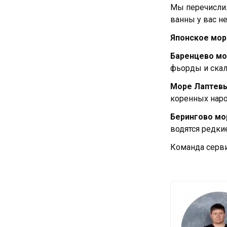
Мы перечислил
ванны у вас не
Японское мор
Баренцево м
фьорды и скал
Море Лаптев
коренных наро
Берингово мо
водятся редки
Команда серви