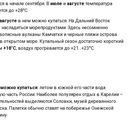
я в начале сентября. В
июле
и
августе
температура
тся до +28°С.
августе
в нем можно купаться. На Дальний Восток
ь насладиться морепродуктами. Здесь несомненно
вописные вулканы Камчатки и черные пляжи острова
в открытом море. Купальный сезон достаточно короткий
ы +18°С
, воздух прогревается до +21…+23°С.
 можно купаться
: летом в южной его части вода
ую часть России. Наиболее популярен отдых в Карелии –
чательностей выделяются Соловки, музей деревянного
ска. Палатки обычно ставят на побережье Онежской
ину.