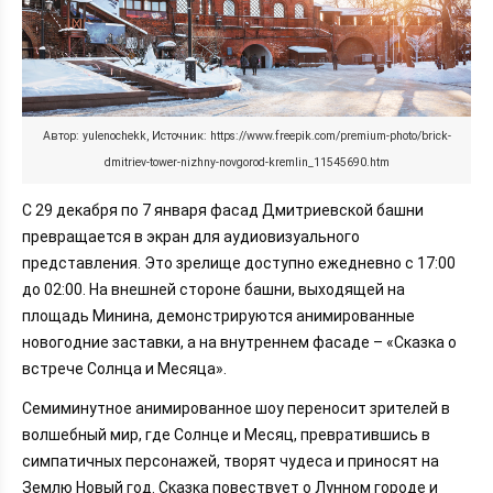
Автор: yulenochekk, Источник: https://www.freepik.com/premium-photo/brick-
dmitriev-tower-nizhny-novgorod-kremlin_11545690.htm
С 29 декабря по 7 января фасад Дмитриевской башни
превращается в экран для аудиовизуального
представления. Это зрелище доступно ежедневно с 17:00
до 02:00. На внешней стороне башни, выходящей на
площадь Минина, демонстрируются анимированные
новогодние заставки, а на внутреннем фасаде – «Сказка о
встрече Солнца и Месяца».
Семиминутное анимированное шоу переносит зрителей в
волшебный мир, где Солнце и Месяц, превратившись в
симпатичных персонажей, творят чудеса и приносят на
Землю Новый год. Сказка повествует о Лунном городе и