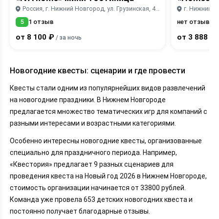
Россия, г. Нижний Новгород, ул. Грузинская, 41Б
5
1 отзыв
нет отзывов
от 8 100 ₽
от 3 888 ₽
/ за ночь
/
Новогодние квесты: сценарии и где провести
Квесты стали одним из популярнейших видов развлечений
на новогодние праздники. В Нижнем Новгороде
предлагается множество тематических игр для компаний с
разными интересами и возрастными категориями.
Особенно интересны новогодние квесты, организованные
специально для праздничного периода. Например,
«Квестория» предлагает 9 разных сценариев для
проведения квеста на Новый год 2026 в Нижнем Новгороде,
стоимость организации начинается от 33800 рублей.
Команда уже провела 653 детских новогодних квеста и
постоянно получает благодарные отзывы.