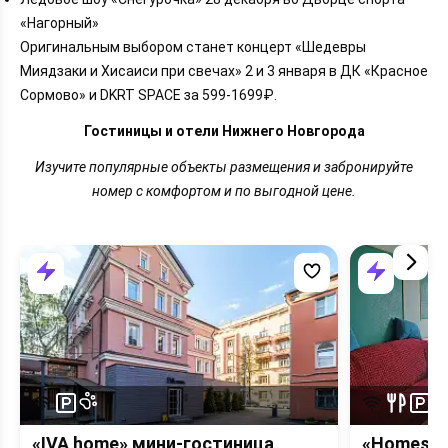
«Нагорный»
Оригинальным выбором станет концерт «Шедевры
Миядзаки и Хисаиси при свечах» 2 и 3 января в ДК «Красное
Сормово» и DKRT SPACE за 599-1699₽.
Гостиницы и отели Нижнего Новгорода
Изучите популярные объекты размещения и забронируйте
номер с комфортом и по выгодной цене.
«IVA home» мини-гостиница
«Homesta