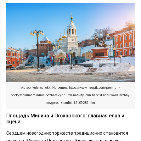
Автор: yulenochekk, Источник: https://www.freepik.com/premium-
photo/monument-minin-pozharsky-church-nativity-john-baptist-near-walls-nizhny-
novgorod-kremlin_12109289.htm
Площадь Минина и Пожарского: главная ёлка и
сцена
Сердцем новогодних торжеств традиционно становится
площадь Минина и Пожарского. Здесь устанавливают