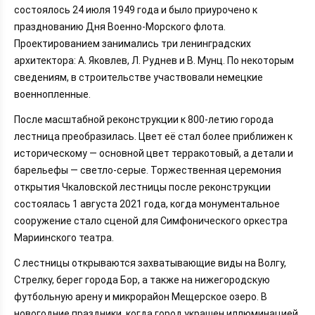
состоялось 24 июля 1949 года и было приурочено к
празднованию Дня Военно-Морского флота.
Проектированием занимались три ленинградских
архитектора: А. Яковлев, Л. Руднев и В. Мунц. По некоторым
сведениям, в строительстве участвовали немецкие
военнопленные.
После масштабной реконструкции к 800-летию города
лестница преобразилась. Цвет её стал более приближен к
историческому — основной цвет терракотовый, а детали и
барельефы — светло-серые. Торжественная церемония
открытия Чкаловской лестницы после реконструкции
состоялась 1 августа 2021 года, когда монументальное
сооружение стало сценой для Симфонического оркестра
Мариинского театра.
С лестницы открываются захватывающие виды на Волгу,
Стрелку, берег города Бор, а также на нижегородскую
футбольную арену и микрорайон Мещерское озеро. В
новогодние праздники, когда город украшен иллюминацией,