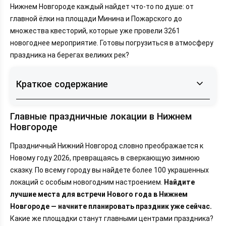
Нижнем Новгороде каждый найдет что-то по душе: от
главной ёлки на площади Минина и Пожарского до
множества квесторий, которые уже провели 3261
новогоднее мероприятие. Готовы погрузиться в атмосферу
праздника на берегах великих рек?
Краткое содержание
Главные праздничные локации в Нижнем
Главные праздничные локации в Нижнем
Новгороде
Новгороде
Новогодние развлечения и мероприятия
Праздничный Нижний Новгород словно преображается к
Лучшие виды и смотровые площадки
Новому году 2026, превращаясь в сверкающую зимнюю
Загородный отдых и базы в Нижегородской
сказку. По всему городу вы найдете более 100 украшенных
области
локаций с особым новогодним настроением.
Найдите
Заключение
лучшие места для встречи Нового года в Нижнем
Новгороде — начните планировать праздник уже сейчас.
Какие же площадки станут главными центрами праздника?