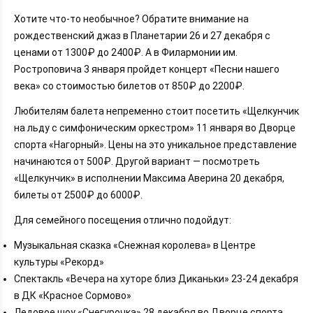
Хотите что-то необычное? Обратите внимание на
рождественский джаз в Планетарии 26 и 27 декабря с
ценами от 1300₽ до 2400₽. А в Филармонии им.
Ростроповича 3 января пройдет концерт «Песни нашего
века» со стоимостью билетов от 850₽ до 2200₽.
Любителям балета непременно стоит посетить «Щелкунчик
на льду с симфоническим оркестром» 11 января во Дворце
спорта «Нагорный». Цены на это уникальное представление
начинаются от 500₽. Другой вариант — посмотреть
«Щелкунчик» в исполнении Максима Аверина 20 декабря,
билеты от 2500₽ до 6000₽.
Для семейного посещения отлично подойдут:
Музыкальная сказка «Снежная королева» в Центре
культуры «Рекорд»
Спектакль «Вечера на хуторе близ Диканьки» 23-24 декабря
в ДК «Красное Сормово»
Ледовое шоу «Снегурочка» 28 декабря во Дворце спорта