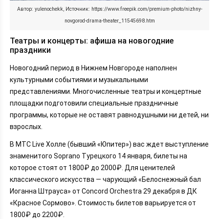
Автор: yulenochekk, Источник: https://www.freepik.com/premium-photo/nizhny-
novgorod-drama-theater_11545698.htm
Театры и концерты: афиша на новогодние
праздники
Новогодний период в Нижнем Новгороде наполнен
культурными событиями и музыкальными
представлениями. Многочисленные театры и концертные
площадки подготовили специальные праздничные
программы, которые не оставят равнодушными ни детей, ни
взрослых.
В МТС Live Холле (бывший «Юпитер») вас ждет выступление
знаменитого Soprano Турецкого 14 января, билеты на
которое стоят от 1800₽ до 2000₽. Для ценителей
классического искусства — чарующий «Белоснежный бал
Иоганна Штрауса» от Concord Orchestra 29 декабря в ДК
«Красное Сормово». Стоимость билетов варьируется от
1800₽ до 2200₽.