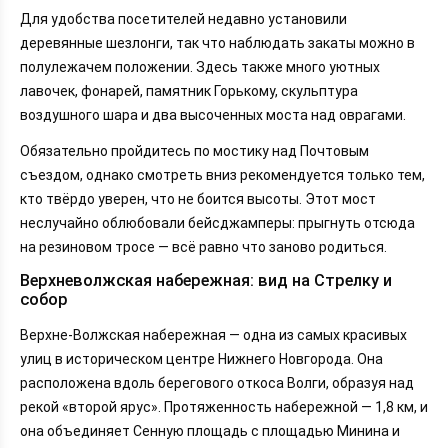
Для удобства посетителей недавно установили
деревянные шезлонги, так что наблюдать закаты можно в
полулежачем положении. Здесь также много уютных
лавочек, фонарей, памятник Горькому, скульптура
воздушного шара и два высоченных моста над оврагами.
Обязательно пройдитесь по мостику над Почтовым
съездом, однако смотреть вниз рекомендуется только тем,
кто твёрдо уверен, что не боится высоты. Этот мост
неслучайно облюбовали бейсджамперы: прыгнуть отсюда
на резиновом тросе — всё равно что заново родиться.
Верхневолжская набережная: вид на Стрелку и
собор
Верхне-Волжская набережная — одна из самых красивых
улиц в историческом центре Нижнего Новгорода. Она
расположена вдоль берегового откоса Волги, образуя над
рекой «второй ярус». Протяженность набережной — 1,8 км, и
она объединяет Сенную площадь с площадью Минина и