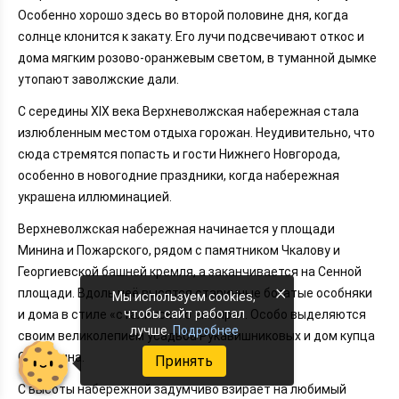
Особенно хорошо здесь во второй половине дня, когда
солнце клонится к закату. Его лучи подсвечивают откос и
дома мягким розово-оранжевым светом, в туманной дымке
утопают заволжские дали.
С середины XIX века Верхневолжская набережная стала
излюбленным местом отдыха горожан. Неудивительно, что
сюда стремятся попасть и гости Нижнего Новгорода,
особенно в новогодние праздники, когда набережная
украшена иллюминацией.
Верхневолжская набережная начинается у площади
Минина и Пожарского, рядом с памятником Чкалову и
Георгиевской башней кремля, а заканчивается на Сенной
×
площади. Вдоль неё высятся старинные богатые особняки
Мы используем cookies,
чтобы сайт работал
и дома в стиле «сталинского ампира». Особо выделяются
лучше.
Подробнее
своим великолепием усадьба Рукавишниковых и дом купца
Сироткина.
Принять
С высоты набережной задумчиво взирает на любимый