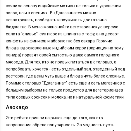
взяли за основу индийские мотивы не только в украшении
залов, но и в специях.. В «Джаганнате» можно
позавтракать, пообедать и поужинать достаточно
бюджетно. В меню можно найти вегетарианскую версию
салата “оливье”, суп пюре из шпината с тофу, а на десерт
конфеты из фиников и абсолютно без сахара. Горячие
блюда, вдохновленные индийским карри (вариации на тему
панира) поразят своей сытостью даже самого голодного
мясоеда. Для тех, кто не привык питаться в столовых, а
попробовать хочется - есть отдельный зал, отведенный под
ресторан, где цены чуть выше и блюда чуть более сложные.
Помимо столовых “Джаганнат” есть еще и сеть магазинов с
большим выбором не только продуктов для вегетарианцев
типа соевых сосисок и молока, но и натуральной косметики.
Авокадо
Эти ребята пришли на рынок еще до того, как это
направление обрело популярность. За модность пусть