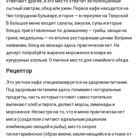
отвечают другие, а это место ответит за полноценный
сытный завтрак, обед или ужин. Первое кафе находится на
Чистопрудном бульваре, второе — в переулке на Тверской.
В большое меню входят салаты, закуски, супы и вторые
блюда, приготовленные по-домашнему — грибы, овощи на
гриле, медальоны — по вполне ресторанным ценам. Вопреки
названию, блюд из авокадо здесь практически нет. На
десерт попробуйте жареное мороженое в кляре из
кукурузных хлопьев. Отличное место для семейного обеда.
Рецептор
Это уютное кафе специализируется на здоровом питании.
Под здоровым питанием здесь понимают натуральные
продукты, часть которых готовят самостоятельно:
выпекают хлеб и пироги, делают морсы, лимонады и
мороженое. Несмотря на то, что в меню практически нет
мяса (создатели считают идеальным рационом
комбинацию овощей и рыбы), место скорее
пескетариа́нское (образ жизни, заключающийся в отказе от