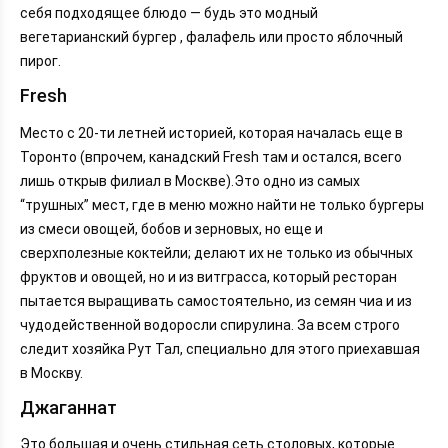
себя подходящее блюдо — будь это модный
вегетарианский бургер , фалафель или просто яблочный
пирог.
Fresh
Место с 20-ти летней историей, которая началась еще в
Торонто (впрочем, канадский Fresh там и остался, всего
лишь открыв филиал в Москве).Это одно из самых
“трушных” мест, где в меню можно найти не только бургеры
из смеси овощей, бобов и зерновых, но еще и
сверхполезные коктейли; делают их не только из обычных
фруктов и овощей, но и из витграсса, который ресторан
пытается выращивать самостоятельно, из семян чиа и из
чудодейственной водоросли спирулина. За всем строго
следит хозяйка Рут Тал, специально для этого приехавшая
в Москву.
Джаганнат
Это большая и очень стильная сеть столовых, которые