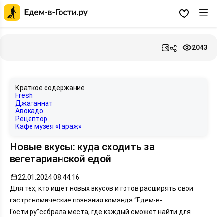
Главная
страница
Избранное
Едем-
в-
Гости.ру
2043
Краткое содержание
Fresh
Джаганнат
Авокадо
Рецептор
Кафе музея «Гараж»
Новые вкусы: куда сходить за
вегетарианской едой
22.01.2024 08:44:16
Для тех, кто ищет новых вкусов и готов расширять свои
гастрономические познания команда “Едем-в-
Гости.ру”собрала места, где каждый сможет найти для