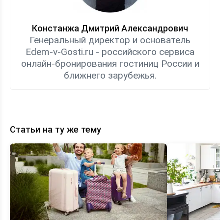
Констанжа Дмитрий Александрович
Генеральный директор и основатель
Edem-v-Gosti.ru - российского сервиса
онлайн-бронирования гостиниц России и
ближнего зарубежья.
Статьи на ту же тему
Топ-8
Экономия
семейных
на
гостевых
отдыхе
домов
—
Анапы
выбираем
—
гостевой
рейтинг
дом
и
в
цены
Анапе
KOD_GOD
с