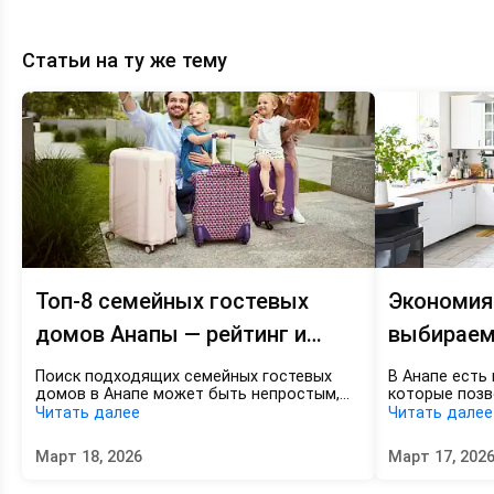
Статьи на ту же тему
Топ-8
Экономия
семейных
на
гостевых
отдыхе
домов
—
Анапы
выбираем
—
гостевой
рейтинг
дом
и
в
цены
Анапе
KOD_GOD
с
кухней
Топ-8 семейных гостевых
Экономия
домов Анапы — рейтинг и
выбираем
цены KOD_GOD
Анапе с к
Поиск подходящих семейных гостевых
В Анапе есть 
домов в Анапе может быть непростым,
которые позв
особенно если вы планируете отдых с
питании до 5
Читать далее
Читать далее
детьми. Важно найти не просто комнаты,
представлено
а дома с полным набором удобств:
начиная от 30
Март 18, 2026
Март 17, 202
кухней для приготовления детского
Проживание в
питания, бассейном для малышей,
выгодно для с