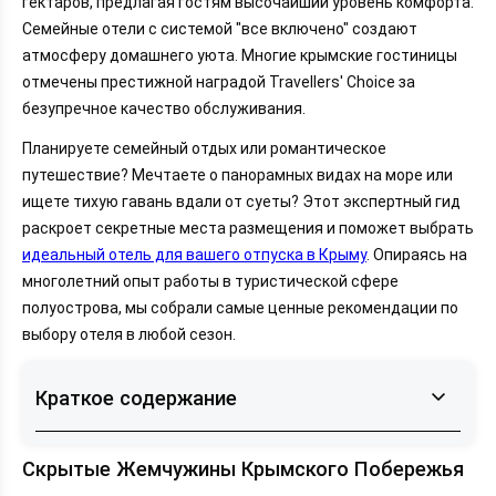
гектаров, предлагая гостям высочайший уровень комфорта.
Семейные отели с системой "все включено" создают
атмосферу домашнего уюта. Многие крымские гостиницы
отмечены престижной наградой Travellers' Choice за
безупречное качество обслуживания.
Планируете семейный отдых или романтическое
путешествие? Мечтаете о панорамных видах на море или
ищете тихую гавань вдали от суеты? Этот экспертный гид
раскроет секретные места размещения и поможет выбрать
идеальный отель для вашего отпуска в Крыму
. Опираясь на
многолетний опыт работы в туристической сфере
полуострова, мы собрали самые ценные рекомендации по
выбору отеля в любой сезон.
Краткое содержание
Скрытые Жемчужины Крымского Побережья
Скрытые Жемчужины Крымского Побережья
Лучшие Отели по Регионам Крыма