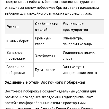
предпочитает избегать большого скопления туристов,
отдых на западном побережье Крыма станет идеальным
выбором для спокойного отпуска на широких пляжах.
Особенности
Уникальные
Регион
отелей
преимущества
Премиум-
Спа-центры,
Южный берег
класс
панорамные виды
Западное
Уединенные пляжи,
Эко-формат
побережье
спорт
Восточное
Винные туры,
Бутик-отели
побережье
исторические места
Уединенные отели Восточного побережья
Восточное побережье создает идеальные условия для
размеренного отдыха. Феодосия и Судак приглашают
гостей в комфортабельные отели с просторными
песчаными пляжами.
Солдайя Гранд Отель
в Судаке