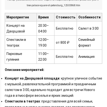
tree-palace-square-st-petersburg_12503868.htm
Мероприятие
Время
Стоимость
Особенности
Концерт на
20:30–
Бесплатно
Салют в 3:00
Дворцовой
04:00
Спектакли в
12:00–
Семейный
от 800 ₽
театрах
19:00
формат
Парковые
11:00–
Бесплатно
Анимация
гуляния
22:00
Описание мероприятий:
Концерт на Дворцовой площади
: крупное уличное событие
с музыкой, развлекательной программой и праздничным
салютом в 3:00, идеально подходит для встречи Нового
года в атмосфере веселья и ярких эмоций.
Спектакли в театрах
: представления для всей семьи,
проводимые в уютных залах театров, где зрители могут