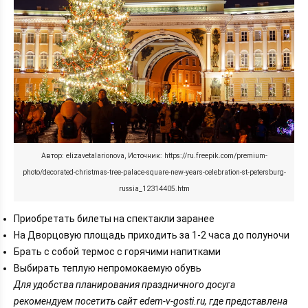
Автор: elizavetalarionova, Источник: https://ru.freepik.com/premium-
photo/decorated-christmas-tree-palace-square-new-years-celebration-st-petersburg-
russia_12314405.htm
Приобретать билеты на спектакли заранее
На Дворцовую площадь приходить за 1-2 часа до полуночи
Брать с собой термос с горячими напитками
Выбирать теплую непромокаемую обувь
Для удобства планирования праздничного досуга
рекомендуем посетить сайт edem-v-gosti.ru, где представлена