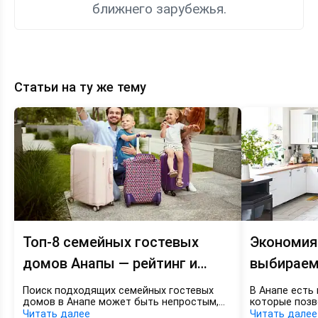
ближнего зарубежья.
Статьи на ту же тему
Топ-8
Экономия
семейных
на
гостевых
отдыхе
домов
—
Анапы
выбираем
—
гостевой
рейтинг
дом
и
в
цены
Анапе
KOD_GOD
с
кухней
Топ-8 семейных гостевых
Экономия
домов Анапы — рейтинг и
выбираем
цены KOD_GOD
Анапе с к
Поиск подходящих семейных гостевых
В Анапе есть 
домов в Анапе может быть непростым,
которые позв
особенно если вы планируете отдых с
питании до 5
Читать далее
Читать далее