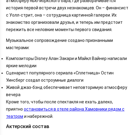
атмосферу нью-йоркского бара, где разворачивается
история первой встречи двух незнакомцев. Он – финансист
с Уолл-стрит, она – сотрудница картинной галереи. Их
знакомство организовали друзья, и теперь им предстоит
пережить все неловкие моменты первого свидания.
Музыкальное сопровождение создано признанными
мастерами:
Композиторы Disney Алан Закари и Майкл Вайнер написали
яркие мелодии
Сценарист популярного сериала «Сплетница» Остин
Уинсберг создал остроумные диалоги
Живой джаз-бэнд обеспечивает неповторимую атмосферу
вечера
Кроме того, чтобы после спектакля не ехать далеко,
приятно
остановиться в отеле района Хамовники рядом с
театром
и набережной.
Актерский состав