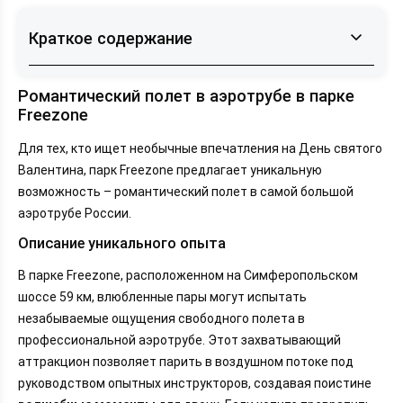
Краткое содержание
Романтический полет в аэротрубе в парке
Романтический полет в аэротрубе в парке
Freezone
Freezone
Ледовый каток на ВДНХ
Для тех, кто ищет необычные впечатления на День святого
Концерт в Государственном Кремлевском
Валентина, парк Freezone предлагает уникальную
дворце
возможность – романтический полет в самой большой
Ужин в ресторане «В темноте?»
аэротрубе России.
Шоу фигуристов на «ЦСКА Арене»
Джазовый вечер в оранжерее на ВДНХ
Описание уникального опыта
Экскурсия «Любовь в большом городе» от музея
В парке Freezone, расположенном на Симферопольском
«Булгаковский дом»
шоссе 59 км, влюбленные пары могут испытать
Мюзикл «Первое свидание» в МДМ
незабываемые ощущения свободного полета в
Мастер-класс по флористике в A FLOWER
профессиональной аэротрубе. Этот захватывающий
Романтическое шоу в театре-кабаре Crave
аттракцион позволяет парить в воздушном потоке под
Заключение
руководством опытных инструкторов, создавая поистине