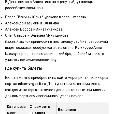
В День святого Валентина на сцену выйдут звезды
российских мюзиклов:
Павел Лёвкин и Юлия Чуракова в главных ролях
Александр Казьмин и Юлия Ива
Алексей Бобров и Анна Гученкова
Олег Савцов и Эльвина Мухутдинова
Каждый артист
привносит в постановку свой неповторимый
шарм, создавая особую магию на сцене.
Режиссер Анна
Шевчук
превратила классический бродвейский мюзикл в
уникальное иммерсивное шоу.
Где купить билеты
Билеты можно приобрести на сайте мероприятия или через
портал
edem-v-gosti.ru
. Доступны три категории мест,
каждая из которых включает дополнительные привилегии
для комфортного и запоминающегося вечера:
Категория
Стоимость
Включено
мест
на двоих