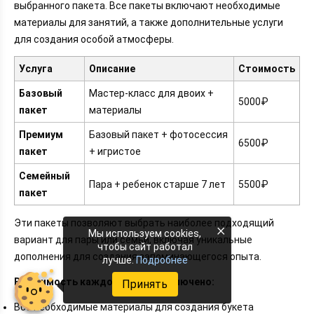
выбранного пакета. Все пакеты включают необходимые
материалы для занятий, а также дополнительные услуги
для создания особой атмосферы.
Услуга
Описание
Стоимость
Базовый
Мастер-класс для двоих +
5000₽
пакет
материалы
Премиум
Базовый пакет + фотосессия
6500₽
пакет
+ игристое
Семейный
Пара + ребенок старше 7 лет
5500₽
пакет
Эти пакеты позволяют выбрать наиболее подходящий
×
Мы используем cookies,
вариант для пары или семьи, включая уникальные
чтобы сайт работал
дополнения для создания запоминающегося опыта.
лучше.
Подробнее
В стоимость каждого пакета включено:
Принять
Все необходимые материалы для создания букета