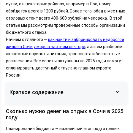
сутки, а в некоторых районах, например в Лоо, номер
обойдется всего в 1200 рублей. Более того, обед в местных
столовых стоит всего 400-600 рублей на человека. В этой
статье мы рассмотрим проверенные способы организации
бюджетного отдыха.
Начнем с главного —
как найти и забронировать недорогое
жилье в Сочи у моря в частном секторе
, а затем разберем
экономные варианты питания, транспорта и бесплатные
развлечения. Все советы актуальны на 2025 год и помогут
спланировать доступный отпуск на главном курорте
России.
Краткое содержание
Сколько нужно денег на отдых в Сочи в 2025 году
Сколько нужно денег на отдых в Сочи в 2025
Где остановиться в Сочи недорого: проверенные
году
варианты
Планирование бюджета — важнейший этап подготовки к
Как сэкономить на питании в Сочи