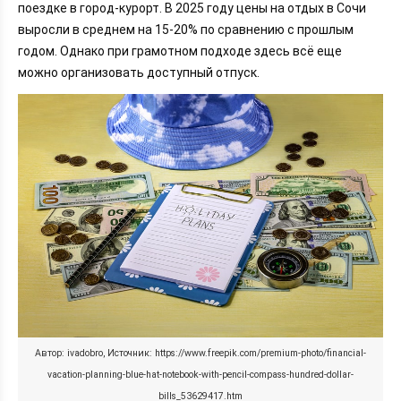
поездке в город-курорт. В 2025 году цены на отдых в Сочи
Куда сходить в Сочи недорого: бесплатные и
выросли в среднем на 15-20% по сравнению с прошлым
бюджетные развлечения
годом. Однако при грамотном подходе здесь всё еще
Транспорт в Сочи: как передвигаться экономно
можно организовать доступный отпуск.
Заключение
Автор: ivadobro, Источник: https://www.freepik.com/premium-photo/financial-
vacation-planning-blue-hat-notebook-with-pencil-compass-hundred-dollar-
bills_53629417.htm