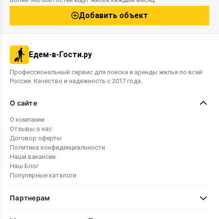
бюджетов предлагаются как бюджетные
районах курор
варианты, так и элитные номера. Этот
Добавить объект
рейтинг поможет вам выбрать
оптимальное жильё для комфортного
семейного отдыха в 2026 году.
Едем-в-Гости.ру
Профессиональный сервис для поиска и аренды жилья по всей
России. Качество и надежность с 2017 года.
О сайте
О компании
Отзывы о нас
Договор оферты
Политика конфиденциальности
Наши вакансии
Наш Блог
Популярные каталоги
Партнерам