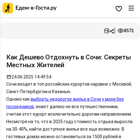
Главная
страница
Избранное
Едем-
в-
Гости.ру
8572
Как Дешево Отдохнуть в Сочи: Секреты
Местных Жителей
24.06.2025 14:49:54
Сочи входит в топ российских курортов наравне с Москвой,
Санкт-Петербургом и Казанью.
Однако как
выбрать недорогое жилье в Сочи у моря без
посредников
, знают далеко не все путешественники,
считая этот курорт исключительно дорогим направлением.
Несмотря на то, что в 2025 году стоимость отдыха выросла
на 30-40%, найти доступное жилье все еще возможно. В
гостевых домах можно остановиться за 1500 рублей в