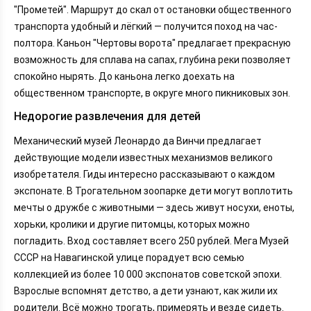
"Прометей". Маршрут до скал от остановки общественного
транспорта удобный и лёгкий — получится поход на час-
полтора. Каньон "Чертовы ворота" предлагает прекрасную
возможность для сплава на сапах, глубина реки позволяет
спокойно нырять. До каньона легко доехать на
общественном транспорте, в округе много пикниковых зон.
Недорогие развлечения для детей
Механический музей Леонардо да Винчи предлагает
действующие модели известных механизмов великого
изобретателя. Гиды интересно рассказывают о каждом
экспонате. В Трогательном зоопарке дети могут воплотить
мечты о дружбе с животными — здесь живут носухи, еноты,
хорьки, кролики и другие питомцы, которых можно
погладить. Вход составляет всего 250 рублей. Мега Музей
СССР на Навагинской улице порадует всю семью
коллекцией из более 10 000 экспонатов советской эпохи.
Взрослые вспомнят детство, а дети узнают, как жили их
родители. Всё можно трогать, примерять и везде сидеть.