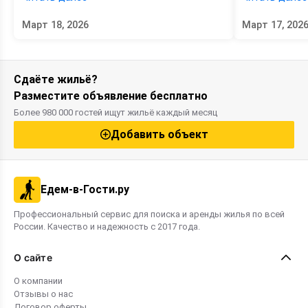
детьми. Важно найти не просто комнаты,
представлено
а дома с полным набором удобств:
начиная от 30
Март 18, 2026
Март 17, 202
кухней для приготовления детского
Проживание в
питания, бассейном для малышей,
выгодно для с
закрытой территорией с охраной и
планирует от
удобным расположением рядом с
Выбрав гостев
песчаными пляжами. В семейных гостевых
не только сэ
Сдаёте жильё?
домах часто есть разнообразные
и сможете са
Разместите объявление бесплатно
дополнительные услуги, такие как
питание. Дав
бассейн, кафе и баня. Для разных
бюджетные в
Более 980 000 гостей ищут жильё каждый месяц
бюджетов предлагаются как бюджетные
районах курор
варианты, так и элитные номера. Этот
Добавить объект
рейтинг поможет вам выбрать
оптимальное жильё для комфортного
семейного отдыха в 2026 году.
Едем-в-Гости.ру
Профессиональный сервис для поиска и аренды жилья по всей
России. Качество и надежность с 2017 года.
О сайте
О компании
Отзывы о нас
Договор оферты