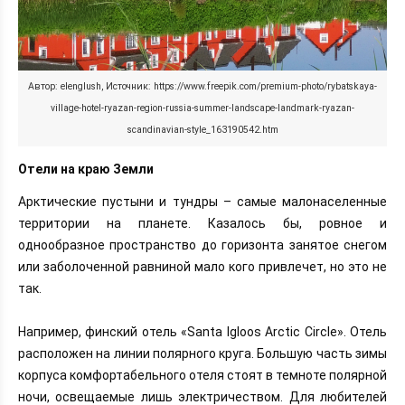
Автор: elenglush, Источник: https://www.freepik.com/premium-photo/rybatskaya-
village-hotel-ryazan-region-russia-summer-landscape-landmark-ryazan-
scandinavian-style_163190542.htm
Отели на краю Земли
Арктические пустыни и тундры – самые малонаселенные
территории на планете. Казалось бы, ровное и
однообразное пространство до горизонта занятое снегом
или заболоченной равниной мало кого привлечет, но это не
так.
Например, финский отель «Santa Igloos Arctic Circle». Отель
расположен на линии полярного круга. Большую часть зимы
корпуса комфортабельного отеля стоят в темноте полярной
ночи, освещаемые лишь электричеством. Для любителей