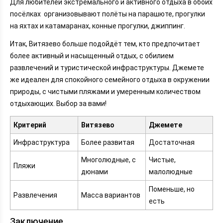
Для любителей экстремального и активного отдыха в обоих
посёлках организовывают полёты на парашюте, прогулки
на яхтах и катамаранах, конные прогулки, джиппинг.
Итак, Витязево больше подойдёт тем, кто предпочитает
более активный и насыщенный отдых, с обилием
развлечений и туристической инфраструктуры. Джемете
же идеален для спокойного семейного отдыха в окружении
природы, с чистыми пляжами и умеренным количеством
отдыхающих. Выбор за вами!
Критерий
Витязево
Джемете
Инфраструктура
Более развитая
Достаточная
Многолюдные, с
Чистые,
Пляжи
дюнами
малолюдные
Поменьше, но
Развлечения
Масса вариантов
есть
Заключение