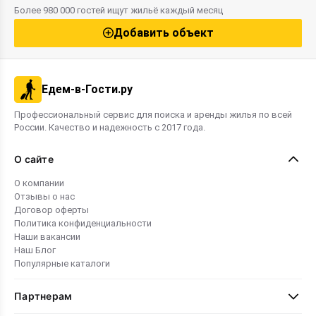
бассейн, кафе и баня. Для разных
бюджетные в
Более 980 000 гостей ищут жильё каждый месяц
бюджетов предлагаются как бюджетные
районах курор
варианты, так и элитные номера. Этот
Добавить объект
рейтинг поможет вам выбрать
оптимальное жильё для комфортного
семейного отдыха в 2026 году.
Едем-в-Гости.ру
Профессиональный сервис для поиска и аренды жилья по всей
России. Качество и надежность с 2017 года.
О сайте
О компании
Отзывы о нас
Договор оферты
Политика конфиденциальности
Наши вакансии
Наш Блог
Популярные каталоги
Партнерам