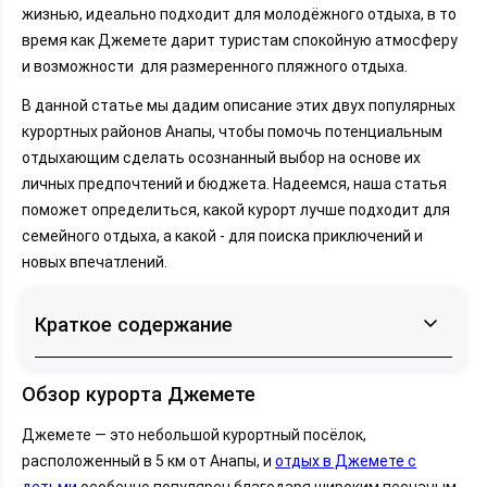
жизнью, идеально подходит для молодёжного отдыха, в то
время как Джемете дарит туристам спокойную атмосферу
и возможности для размеренного пляжного отдыха.
В данной статье мы дадим описание этих двух популярных
курортных районов Анапы, чтобы помочь потенциальным
отдыхающим сделать осознанный выбор на основе их
личных предпочтений и бюджета. Надеемся, наша статья
поможет определиться, какой курорт лучше подходит для
семейного отдыха, а какой - для поиска приключений и
новых впечатлений.
Краткое содержание
Обзор курорта Джемете
Обзор курорта Джемете
Обзор курорта Витязево
Джемете — это небольшой курортный посёлок,
Сравнение Джемете и Витязево
расположенный в 5 км от Анапы, и
отдых в Джемете с
Заключение
детьми
особенно популярен благодаря широким песчаным