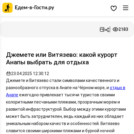
Главная
страница
Избранное
Едем-
в-
Гости.ру
2183
Джемете или Витязево: какой курорт
Анапы выбрать для отдыха
23.04.2025 12:30:12
Джемете и Витязево стали символами качественного и
разнообразного отпуска в Анапе на Чёрном море, и
отдых в
Анапе
ежегодно привлекает тысячи туристов своими
колоритными песчаными пляжами, прозрачным морем и
развитой инфраструктурой. Выбор между этими курортами
может быть затруднителен, ведь каждый из них обладает
уникальным набором качеств и особенностей. Витязево
славится своими широкими пляжами и бурной ночной