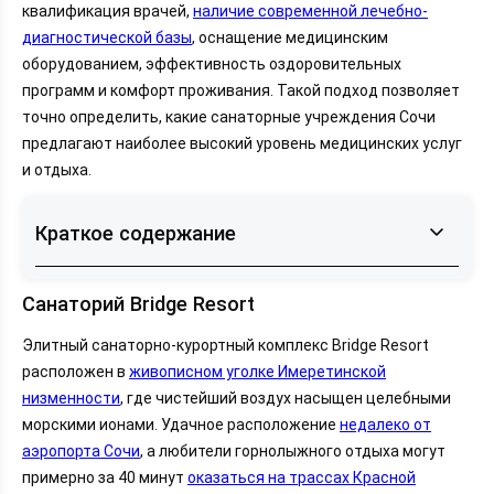
квалификация врачей,
наличие современной лечебно-
диагностической базы
, оснащение медицинским
оборудованием, эффективность оздоровительных
программ и комфорт проживания. Такой подход позволяет
точно определить, какие санаторные учреждения Сочи
предлагают наиболее высокий уровень медицинских услуг
и отдыха.
Краткое содержание
Санаторий Bridge Resort
Санаторий Bridge Resort
Санаторий Золотой Колос
Элитный санаторно-курортный комплекс Bridge Resort
Санаторий Южное Взморье
расположен в
живописном уголке Имеретинской
Санаторий Знание
низменности
, где чистейший воздух насыщен целебными
Rosa Springs
морскими ионами. Удачное расположение
недалеко от
Санаторий Октябрьский
аэропорта Сочи
, а любители горнолыжного отдыха могут
Санаторий Черноморье
примерно за 40 минут
оказаться на трассах Красной
Санаторий Актер