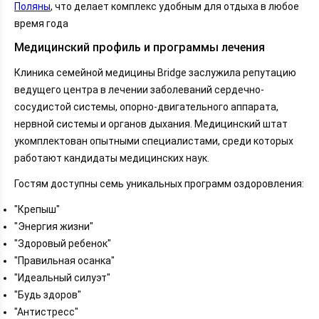
Поляны
, что делает комплекс удобным для отдыха в любое
Санаторий Мыс Видный
время года
Санаторий Аквалоо
Санаторий Илона
Медицинский профиль и программы лечения
Санаторий Бирюза
Клиника семейной медицины Bridge заслужила репутацию
Санаторий Ивушка
ведущего центра в лечении заболеваний сердечно-
Санаторий Бургас
сосудистой системы, опорно-двигательного аппарата,
Green House Detox & SPA
нервной системы и органов дыхания. Медицинский штат
Санаторий Радуга
укомплектован опытными специалистами, среди которых
Санаторий Заполярье
работают кандидаты медицинских наук.
Санаторий Светлана
Санаторий Орбита
Гостям доступны семь уникальных программ оздоровления:
Санаторий Металлург
"Крепыш"
Санаторий Авангард
"Энергия жизни"
Санаторий Беларусь
"Здоровый ребенок"
Санаторий Салют
"Правильная осанка"
Санаторий Магадан
"Идеальный силуэт"
Заключение
"Будь здоров"
"Антистресс"