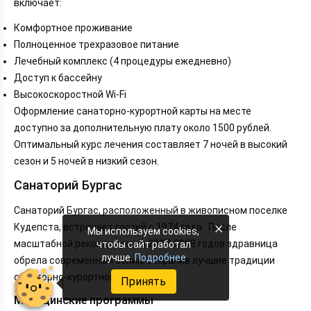
включает:
Комфортное проживание
Полноценное трехразовое питание
Лечебный комплекс (4 процедуры ежедневно)
Доступ к бассейну
Высокоскоростной Wi-Fi
Оформление санаторно-курортной карты на месте
доступно за дополнительную плату около 1500 рублей.
Оптимальный курс лечения составляет 7 ночей в высокий
сезон и 5 ночей в низкий сезон.
Санаторий Бургас
Санаторий Бургас, расположенный в живописном поселке
×
Кудепста, встречает гостей с 1974 года . После
Мы используем cookies,
масштабной реконструкции 2007-2008 годов здравница
чтобы сайт работал
лучше.
Подробнее
обрела современный облик, сохранив лучшие традиции
санаторно-курортного лечения.
Принять
Медицинские программы