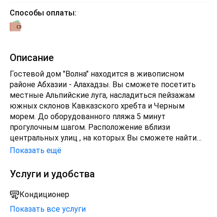
Способы оплаты:
Описание
Гостевой дом "Волна" находится в живописном
районе Абхазии - Алахадзы. Вы сможете посетить
местные Альпийские луга, насладиться пейзажам
южных склонов Кавказского хребта и Черным
морем. До оборудованного пляжа 5 минут
прогулочным шагом. Расположение вблизи
центральных улиц , на которых Вы сможете найти
кафе, столовые и магазины , а также сувенирные и
Показать ещё
продуктовые палатки. На территории расположена
летняя кухня оснащенная всей необходимой
Услуги и удобства
техникой, мебелью и посудой. На ней же
предоставлена гладильная зона и стиральная
Кондиционер
машина. Также есть мангал и мангальные
Показать все услуги
принадлежности.Детки до 5 лет могут размещаются