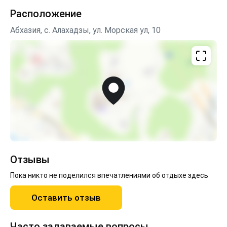
бесплатно. Учитывая, что ребенок может спать с
Расположение
родителями на двуспальной кровати (для этого не
указывайте ребеночка в бронировании, для того -
Абхазия, с. Алахадзы, ул. Морская ул, 10
чтобы программа не считала дополнительное место,
после бронирования просто сообщите нам об этом)
Отзывы
Пока никто не поделился впечатлениями об отдыхе здесь
Оставить отзыв
Часто задаваемые вопросы