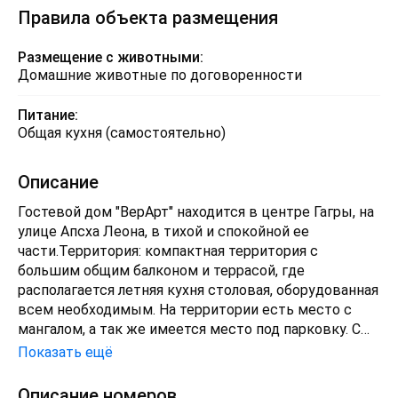
Правила объекта размещения
Размещение с животными:
Домашние животные по договоренности
Питание:
Общая кухня (самостоятельно)
Описание
Гостевой дом "ВерАрт" находится в центре Гагры, на
улице Апсха Леона, в тихой и спокойной ее
части.Территория: компактная территория с
большим общим балконом и террасой, где
располагается летняя кухня столовая, оборудованная
всем необходимым. На территории есть место с
мангалом, а так же имеется место под парковку. С
балкона открывается вид на город и море.
Показать ещё
Описание номеров