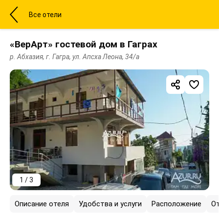
Все отели
«ВерАрт» гостевой дом в Гаграх
р. Абхазия, г. Гагра, ул. Апсха Леона, 34/а
1 / 3
Описание отеля
Удобства и услуги
Расположение
О