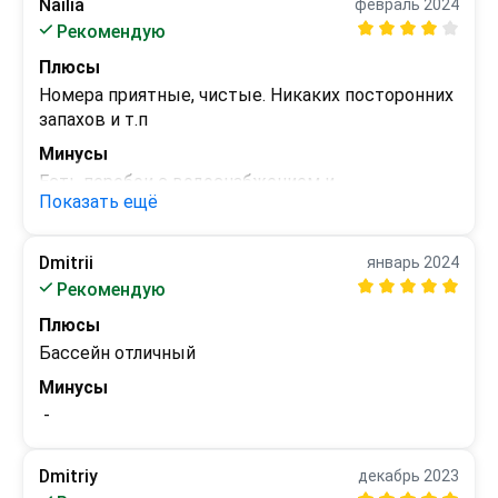
Nailia
февраль 2024
Рекомендую
Плюсы
Номера приятные, чистые. Никаких посторонних 
запахов и т.п
Минусы
Есть перебои с водоснабжением и 
Показать ещё
электричеством. Периодически отключают
Dmitrii
январь 2024
Рекомендую
Плюсы
Бассейн отличный
Минусы
 - 
Dmitriy
декабрь 2023