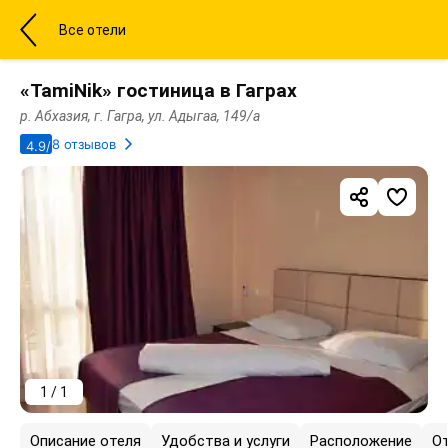
Все отели
«TamiNik» гостиница в Гаграх
р. Абхазия, г. Гагра, ул. Адыгаа, 149/а
8 отзывов
4.9/5
1 / 1
Описание отеля
Удобства и услуги
Расположение
О