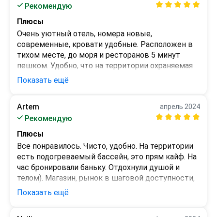
Рекомендую
Плюсы
Очень уютный отель, номера новые, 
современные, кровати удобные. Расположен в 
тихом месте, до моря и ресторанов 5 минут 
пешком. Удобно, что на территории охраняемая 
парковка. И особенно порадовали бассейн и 
Показать ещё
баня.
Минусы
Artem
апрель 2024
-
Рекомендую
Плюсы
Все понравилось. Чисто, удобно. На территории 
есть подогреваемый бассейн, это прям кайф. На 
час бронировали баньку. Отдохнули душой и 
телом). Магазин, рынок в шаговой доступности, 
море тоже. Спасибо, рекомендую.
Показать ещё
Минусы
-