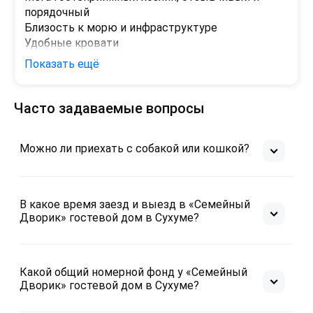
порядочный

Близость к морю и инфраструктуре

Удобные кровати

Вода всегда

Показать ещё
Чистота

Безопасность
Часто задаваемые вопросы
Минусы
Для кого то минус, но для нас оказалось плюсом, 
отсутствие детской площадки, поэтому 
Можно ли приехать с собакой или кошкой?
контингент взрослый. Соответственно тихо - 
без детских шалостей и визгов.
В какое время заезд и выезд в «Семейный
Дворик» гостевой дом в Сухуме?
Какой общий номерной фонд у «Семейный
Дворик» гостевой дом в Сухуме?