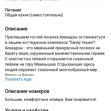
Питание:
Общая кухня (самостоятельно)
Описание
Приглашаем гостей поселка Алахадзы остановиться
в нашем коттеджном комплексе "Sandy House"!
Алахадзы - это маленький прекрасный поселок на
берегу моря, окруженный величественными горами.
С золотистых пляжей открывается сказочный
пейзаж на гору Мамзышка. Отдыхающих здесь
людей окружает сказочный многообразный мир
флоры и фауны.
Показать ещё
"Sandy House" - это комфортные домики класса люкс
с шикарной обстановкой и панорамными окнами!
Описание номеров
Отдых у нас подойдет как семьям, так и одиноким
путникам, которые находятся в поисках гармонии и
Большие, комфортные номера. Вам понравится!
вдохновения! Все домики с отличным ремонтом,
качественной мебелью, и всем необходимым для
Услуги и удобства