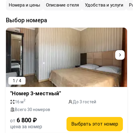
Номера и цены
Описание отеля
Удобства и услуги
Р
Выбор номера
1 / 4
"Номер 3-местный"
2
16 м
До 3 гостей
Всего 30 номеров
6 800 ₽
от
Выбрать этот номер
цена за номер