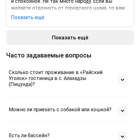
и спокойное. Не так много народу. Если вы 
Откровенно говоря из-за этого наш отдых 
отзывчивость, доброе отношение!! 
желаете отдохнуть от городского шума, то вам 
превратился в пытку. И 3700 на троих в сутки за 
Рекомендуем однозначно!!
сюда. Для семейного отдыха как раз то самое 
Показать ещё
такой отдых - это слишком. В этой связи в 
место.
данное место больше ни ногой, не смотря на 
Минусы
хороший ремонт и уют. Мы снимали сами 
Показать ещё
двушку в прошлый раз, хоть и готовили 
Да есть конечно и недочеты. В ванной течет 
самостоятельно, зато отдохнули душой... в этот 
вода. Но это не беда.
раз отдых не задался.
Часто задаваемые вопросы
Сколько стоит проживание в «Райский
Уголок» гостиница в с. Алахадзы
(Пицунда)?
Можно ли приехать с собакой или кошкой?
Есть ли бассейн?