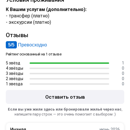
К Вашим услугам (дополнительно):
- трансфер (платно)
- экскурсии (платно)
Отзывы
5/5
Превосходно
Рейтинг основанный на 1 отзыве
5 звёзд
1
4 звёзды
0
3 звёзды
0
2 звёзды
0
1 звезда
0
Оставить отзыв
Если вы уже жили здесь или бронировали жильё через нас
,
напишите пару строк — это очень помогает с выбором :)
Инзиля
июнь 2026