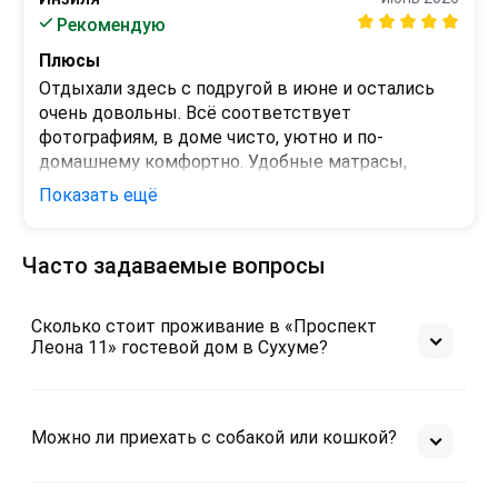
Рекомендую
Плюсы
Отдыхали здесь с подругой в июне и остались 
очень довольны. Всё соответствует 
фотографиям, в доме чисто, уютно и по-
домашнему комфортно. Удобные матрасы, 
свежее постельное бельё и полотенца, есть 
Показать ещё
холодильник и необходимая посуда. Номер 
большой, снимали стандарт.

Часто задаваемые вопросы
Минусы
Особенно хочется отметить хозяйки— очень 
Единственное, чего немного не хватало, — 
доброжелательная и отзывчивая. Любые 
парковки на территории, но вокруг достаточно 
Сколько стоит проживание в «Проспект
вопросы решались быстро и без проблем.

мест, где можно спокойно оставить 
Леона 11» гостевой дом в Сухуме?
автомобиль.
Отдельный плюс — расположение. До 
набережной Махаджиров буквально 5 минут 
пешком. Спасибо за гостеприимство!
Можно ли приехать с собакой или кошкой?