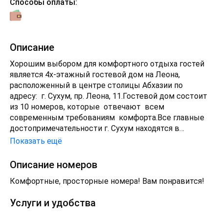
Способы оплаты:
Описание
Хорошим выбором для комфортного отдыха гостей
является 4х-этажный гостевой дом на Леона,
расположенный в центре столицы Абхазии по
адресу: г. Сухум, пр. Леона, 11.Гостевой дом состоит
из 10 номеров, которые отвечают всем
современным требованиям комфорта.Все главные
достопримечательности г. Сухум находятся в
шаговой доступности от гостевого дома. А также, в
Показать ещё
2 минутах от гостевого дома располагаются уютные
рестораны, кафе, столовые, традиционные
Описание номеров
абхазские апацхи, где гости могут почувствовать
Комфортные, просторные номера! Вам понравится!
настоящий колорит кавказской кухни. для наших
гостей организуем индивидуальный трансфер до
Услуги и удобства
обьекта и экскурсии в любую точку Абхазии.