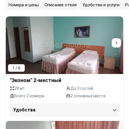
Номера и цены
Описание отеля
Удобства и услуги
Р
1 / 6
"Эконом" 2-местный
20 м²
До 3 гостей
Всего 2 номера
2 основных места
Удобства