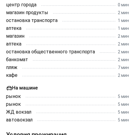
центр города
0 мин
магазин продукты
2 мин
остановка транспорта
1 мин
аптека
1 мин
магазин
2 мин
аптека
2 мин
остановка общественного транспорта
2 мин
банкомат
2 мин
пляж
7 мин
кафе
2 мин
На машине
рынок
5 мин
рынок
5 мин
ЖД вокзал
5 мин
автовокзал
5 мин
Условия проживания