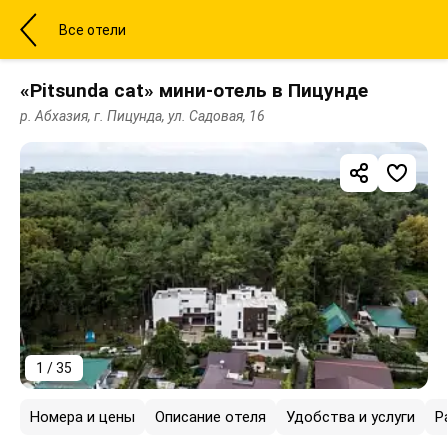
Все отели
«Pitsunda cat» мини-отель в Пицунде
р. Абхазия, г. Пицунда, ул. Садовая, 16
1 / 35
Номера и цены
Описание отеля
Удобства и услуги
Р