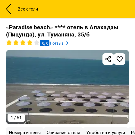
Все отели
«Paradise beach» **** отель в Алахадзы
(Пицунда), ул. Туманяна, 35/б
1 отзыв
5/5
1 / 51
Номера и цены
Описание отеля
Удобства и услуги
Р