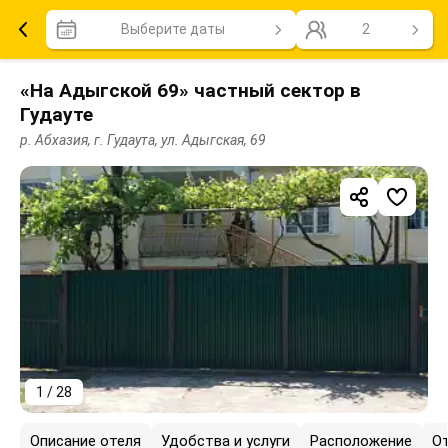
Выберите даты
2
«На Адыгской 69» частный сектор в
Гудауте
р. Абхазия, г. Гудаута, ул. Адыгская, 69
1 / 28
Описание отеля
Удобства и услуги
Расположение
О