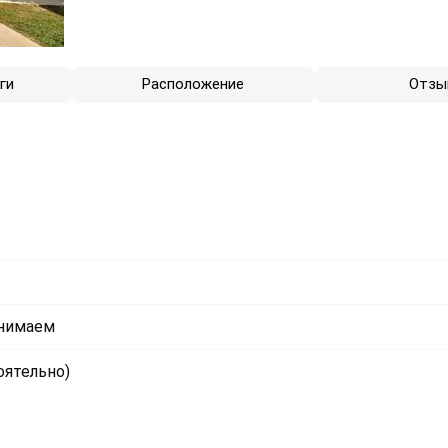
ги
Расположение
Отзы
инимаем
оятельно)