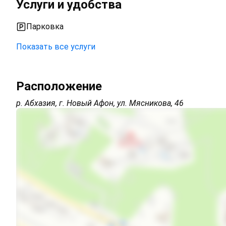
Услуги и удобства
Парковка
Показать все услуги
Открытая парковка на территории (бесплатно)
Расположение
Автостоянка
р. Абхазия, г. Новый Афон, ул. Мясникова, 46
Дети любого возраста
Есть трансфер
Экскурсионные услуги
СВЧ
Стиральная машина
Гладильные принадлежности
Зеленый двор
Беседка