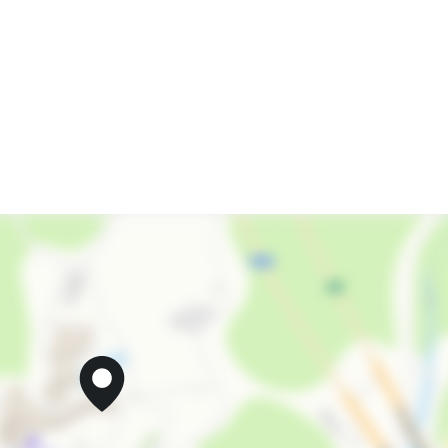
Мангал/барбекю
запрещено курить в номерах