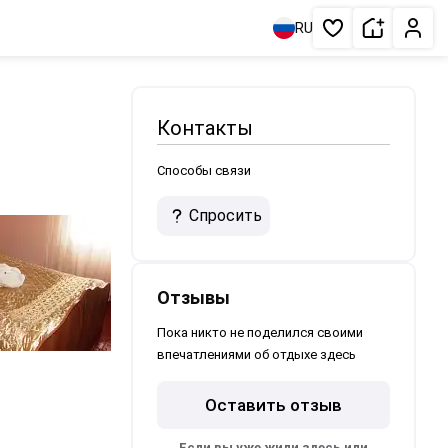
Сдать жи
Личн
RU
Избранное
Контакты
Способы связи
Спросить
Отзывы
Пока никто не поделился своими
впечатлениями об отдыхе здесь
Оставить отзыв
Если вы уже жили здесь или