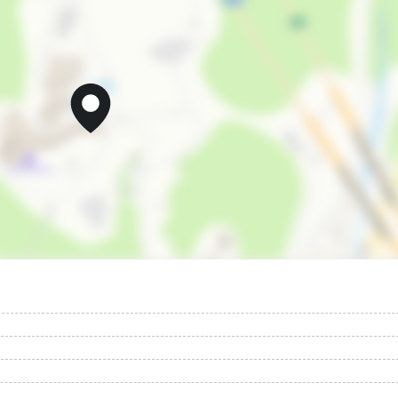
Мангал/барбекю
запрещено курить в номерах