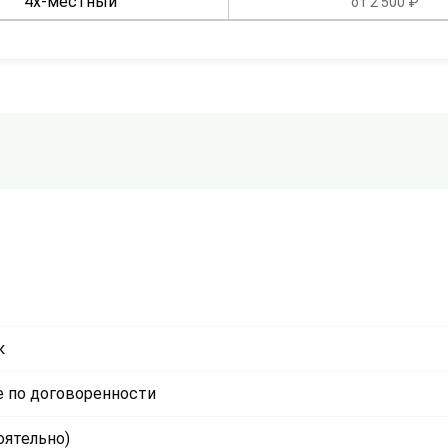
4х-местный
от 2 500 ₽
к
 по договоренности
оятельно)