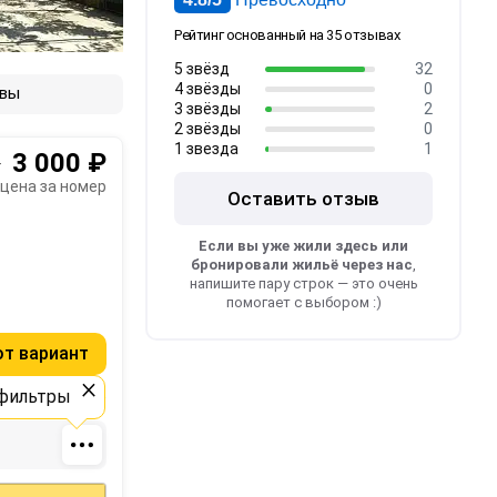
Рейтинг основанный на 35 отзывах
5 звёзд
32
4 звёзды
0
вы
3 звёзды
2
2 звёзды
0
1 звезда
1
3 000 ₽
т
цена за номер
Оставить отзыв
Если вы уже жили здесь или
бронировали жильё через нас
,
напишите пару строк — это очень
помогает с выбором :)
от вариант
×
фильтры