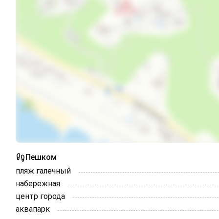
Интернет Wi-Fi
Автостоянка
Дети любого возраста
Можно с животными
Есть трансфер
Пешком
пляж галечный
набережная
центр города
аквапарк