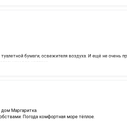
 туалетной бумаги, освежителя воздуха. И ещё не очень пр
остальном все неплохо.
дом Маргаритка. 

бствами. Погода комфортная море тëплое. 
