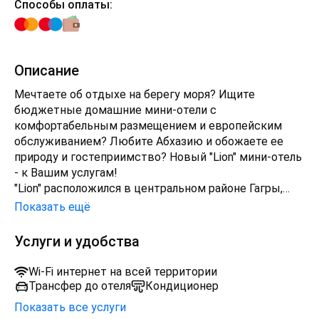
Способы оплаты:
Описание
Мечтаете об отдыхе на берегу моря? Ищите
бюджетные домашние мини-отели с
комфортабельным размещением и европейским
обслуживанием? Любите Абхазию и обожаете ее
природу и гостеприимство? Новый "Lion" мини-отель
- к Вашим услугам!
"Lion" расположился в центральном районе Гагры,
аутентичной Абхазии на берегу теплого Черного
Показать ещё
моря.
Состоит из основного центрального трехэтажного
Услуги и удобства
здания и располагает просторными и комфортными
номерами самых востребованных категорий,
Wi-Fi интернет на всей территории
обустроенными по всем стандартам бизнеса
Трансфер до отеля
Кондиционер
гостеприимства.
Показать все услуги
Во внутреннем дворике, скрытым от посторонних