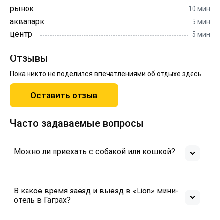
рынок
10 мин
Интерьер мини-отеля и номеров выполнен в
аквапарк
5 мин
спокойных природных оттенках. В качестве главного
центр
5 мин
цвета выбран бежевый и другие мягкие и светлые
оттенки, а лейтмотивом служат яркие природные
акценты в текстиле. Органичные формы и
Отзывы
натуральные материалы отражают связь местных
Пока никто не поделился впечатлениями об отдыхе здесь
жителей Абхазии с природой. Благодаря своей
практичности стиль "Lion" особенно полюбиться
Оставить отзыв
семейным путешественникам с детьми разных
возрастов.
Часто задаваемые вопросы
Можно ли приехать с собакой или кошкой?
В какое время заезд и выезд в «Lion» мини-
отель в Гаграх?