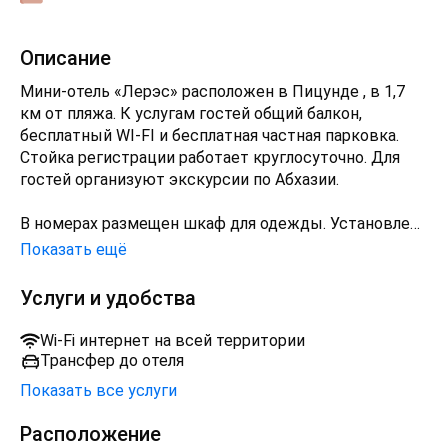
Описание
Мини-отель «Лерэс» расположен в Пицунде , в 1,7
км от пляжа. К услугам гостей общий балкон,
бесплатный WI-FI и бесплатная частная парковка.
Стойка регистрации работает круглосуточно. Для
гостей организуют экскурсии по Абхазии.
В номерах размещен шкаф для одежды. Установлен
кондиционер. В распоряжении гостей собственная
Показать ещё
ванная комната, фен и постельные принадлежности.
Услуги и удобства
В мини-отеле «Лерэс» обострена общая кухня.
Wi-Fi интернет на всей территории
Трансфер до отеля
Показать все услуги
Расположение