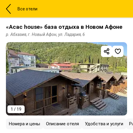
Все отели
«Асас house» база отдыха в Новом Афоне
р. Абхазия, г. Новый Афон, ул. Ладария, 6
1 / 19
Номера и цены
Описание отеля
Удобства и услуги
Р