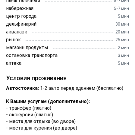
пляж галечный
5-7 мин
набережная
5-7 мин
центр города
5 мин
дельфинарий
30 мин
аквапарк
20 мин
рынок
25 мин
магазин продукты
2 мин
остановка транспорта
3 мин
аптека
5 мин
Условия проживания
Автостоянка:
1-2 авто перед зданием (бесплатно)
К Вашим услугам (дополнительно):
- трансфер (платно)
- экскурсии (платно)
- места для отдыха (во дворе)
- места для курения (во дворе)