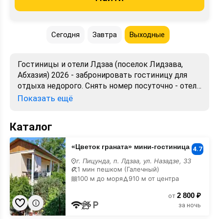
Сегодня
Завтра
Выходные
Гостиницы и отели Лдзаа (поселок Лидзава,
Абхазия) 2026 - забронировать гостиницу для
отдыха недорого. Снять номер посуточно - отели
в Лдзаа. Лучшие цены, отзывы, фото, карта,
Показать ещё
телефоны, адреса. Аренда без посредников.
Официальный сайт, большой выбор.
Каталог
«Цветок
«Цветок граната» мини-гостиница
граната»
4.7
мини-
г. Пицунда, п. Лдзаа, ул. Назадзе, 33
гостиница
1 мин пешком (Галечный)
100 м до моря
910 м от центра
2 800 ₽
от
за ночь