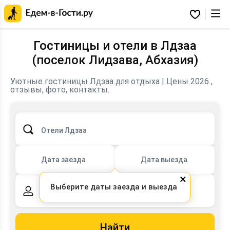
Главная
страница
Избранное
Едем-
в-
Гости.ру
Гостиницы и отели в Лдзаа
(поселок Лидзава, Абхазия)
Уютные гостиницы Лдзаа для отдыха | Цены 2026 ,
отзывы, фото, контакты.
Отели Лдзаа
Дата заезда
Дата выезда
×
Выберите даты заезда и выезда
2 взрослых,
0 детей
Найти