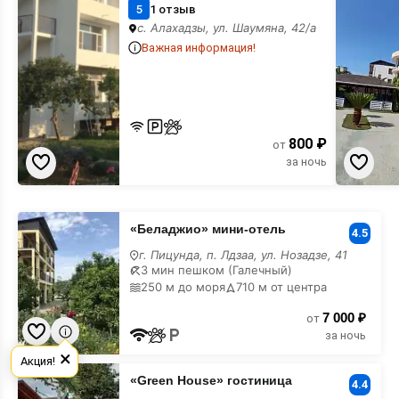
гостиница
5
1 отзыв
с. Алахадзы, ул. Шаумяна, 42/а
Важная информация!
800 ₽
от
за ночь
«Беладжио»
«Беладжио» мини-отель
мини-
4.5
отель
г. Пицунда, п. Лдзаа, ул. Нозадзе, 41
3 мин пешком (Галечный)
250 м до моря
710 м от центра
7 000 ₽
от
за ночь
×
Акция!
«Green
«Green House» гостиница
House»
4.4
гостиница