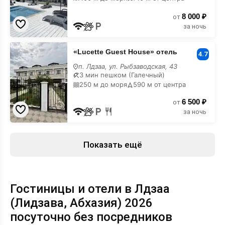
8 000 ₽
от
за ночь
«Lucette
«Lucette Guest House» отель
Guest
4.7
House»
п. Лдзаа, ул. Рыбзаводская, 43
отель
3 мин пешком (Галечный)
250 м до моря
590 м от центра
6 500 ₽
от
за ночь
Показать ещё
Гостиницы и отели в Лдзаа
(Лидзава, Абхазия) 2026
посуточно без посредников