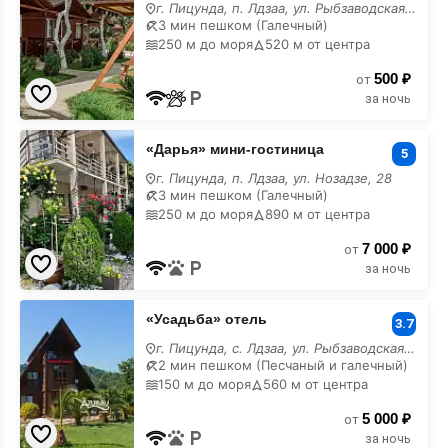
г. Пицунда, п. Лдзаа, ул. Рыбзаводская, 17
3 мин пешком (Галечный)
250 м до моря
520 м от центра
500 ₽
от
за ночь
«Дарья»
«Дарья» мини-гостиница
мини-
5
гостиница
г. Пицунда, п. Лдзаа, ул. Нозадзе, 28
3 мин пешком (Галечный)
250 м до моря
890 м от центра
7 000 ₽
от
за ночь
«Усадьба»
«Усадьба» отель
отель
3.7
г. Пицунда, с. Лдзаа, ул. Рыбзаводская, 19
2 мин пешком (Песчаный и галечный)
150 м до моря
560 м от центра
5 000 ₽
от
за ночь