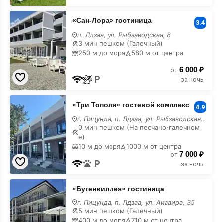
«Сан-
«Сан-Лора» гостиница
Лора»
3.4
гостиница
п. Лдзаа, ул. Рыбзаводская, 8
3 мин пешком (Галечный)
250 м до моря
580 м от центра
6 000 ₽
от
за ночь
«Три
«Три Тополя» гостевой комплекс
Тополя»
4.9
гостевой
г. Пицунда, п. Лдзаа, ул. Рыбзаводская, 88/А
комплекс
0 мин пешком (На песчано-галечном
е)
10 м до моря
1000 м от центра
7 000 ₽
от
за ночь
«Бугенвиллея»
«Бугенвиллея» гостиница
гостиница
г. Пицунда, п. Лдзаа, ул. Аиааира, 35
5 мин пешком (Галечный)
400 м до моря
710 м от центра