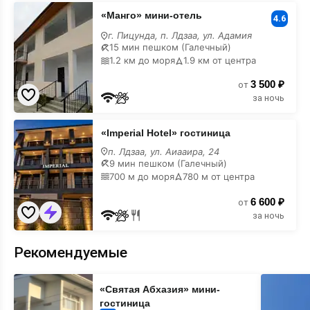
«Манго»
«Манго» мини-отель
мини-
4.6
отель
г. Пицунда, п. Лдзаа, ул. Адамия
15 мин пешком (Галечный)
1.2 км до моря
1.9 км от центра
3 500 ₽
от
за ночь
«Imperial
«Imperial Hotel» гостиница
Hotel»
гостиница
п. Лдзаа, ул. Аиааира, 24
9 мин пешком (Галечный)
700 м до моря
780 м от центра
6 600 ₽
от
за ночь
Рекомендуемые
«Святая
«Данелян
«Святая Абхазия» мини-
Абхазия»
гостевой
мини-
дом
гостиница