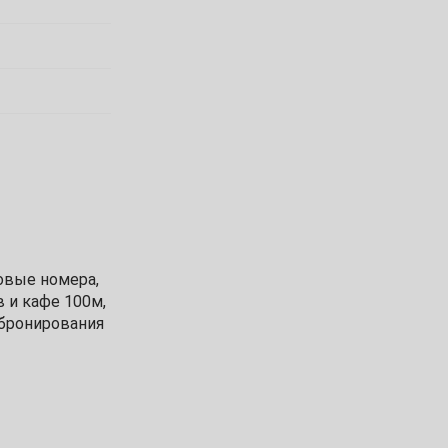
овые номера,
 и кафе 100м,
 бронирования