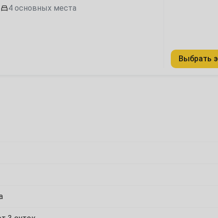
7
4 основных места
14
21
Выбрать э
28
7
14
21
28
а