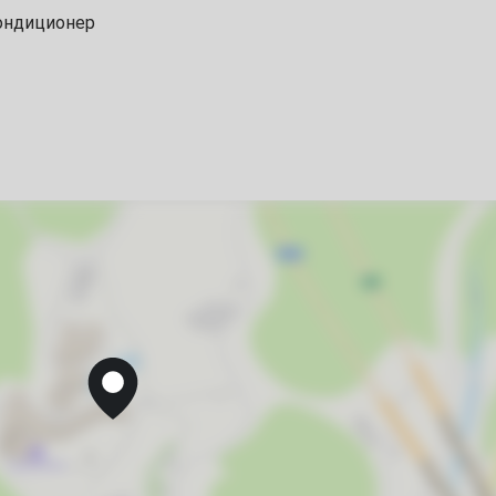
ондиционер
30
Кондиционер
Отопление
Гладильные принадлежности
Зеленый двор
6
Курение в отеле запрещено
Места для курения
13
Номера для некурящих
Семейные номера
Индивидуальная регистрация заезда и отъезда
20
Ускоренная регистрация выезда
Ускоренная регистрация заезда
27
минимальный заезд от 3 суток
запрещено курить в номерах
4