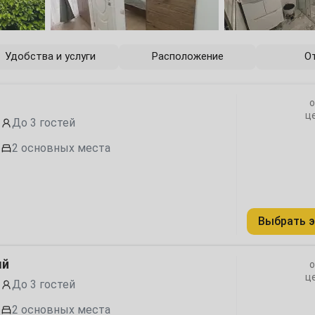
6
13
Удобства и услуги
Расположение
О
20
о
27
ц
До 3 гостей
2 основных места
4
Выбрать э
11
18
ый
о
ц
До 3 гостей
25
2 основных места