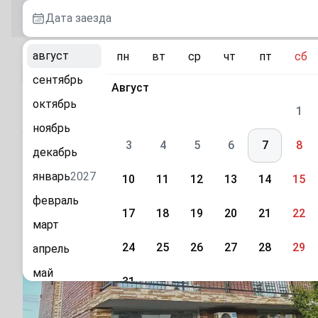
Дата заезда
август
пн
вт
ср
чт
пт
сб
К каталогу
сентябрь
Август
октябрь
Гостевой дом Славянская 10 в Сухуме
1
ноябрь
Абхазия, г. Сухум, ул. Славянская, 10
3
4
5
6
7
8
декабрь
январь
2027
10
11
12
13
14
15
февраль
17
18
19
20
21
22
март
24
25
26
27
28
29
апрель
май
31
июнь
Сентябрь