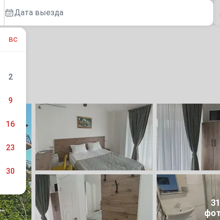
Дата выезда
вс
2
9
16
23
30
3
фо