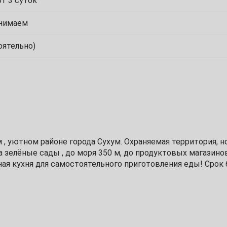
т 3 суток
4
инимаем
11
оятельно)
18
25
, уютном районе города Сухум. Охраняемая территория, н
2
 зелёные сады , до моря 350 м, до продуктовых магазинов
ая кухня для самостоятельного приготовления еды! Срок
9
16
23