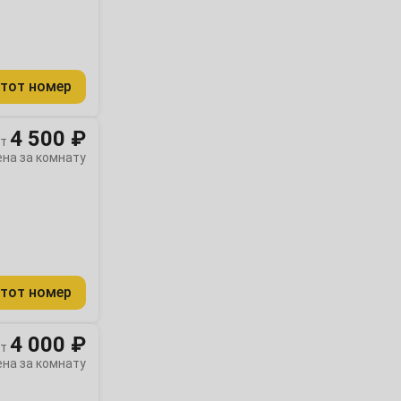
тот номер
4 500 ₽
т
ена за комнату
тот номер
4 000 ₽
т
ена за комнату