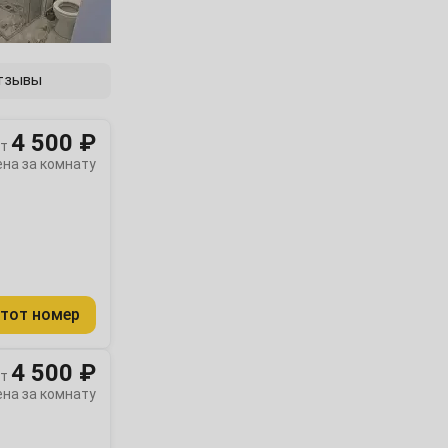
тзывы
4 500 ₽
т
ена за комнату
тот номер
4 500 ₽
т
ена за комнату