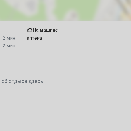
11
18
25
На машине
2 мин
аптека
2 мин
1
8
 об отдыхе здесь
15
22
29