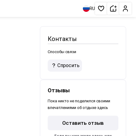
Сдать жи
Личн
RU
Избранное
Контакты
Способы связи
Спросить
Отзывы
Пока никто не поделился своими
впечатлениями об отдыхе здесь
Оставить отзыв
Если вы уже жили здесь или