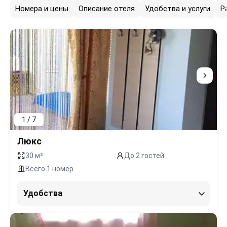
Номера и цены
Описание отеля
Удобства и услуги
Р
1 / 7
Люкс
30 м²
До 2 гостей
Всего 1 номер
Удобства