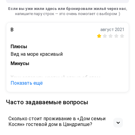
Если вы уже жили здесь или бронировали жильё через нас
,
напишите пару строк — это очень помогает с выбором :)
В
август 2021
Плюсы
Вид на море красивый
Минусы
Хочу оставить честный отзыв об этом 
Показать ещё
"гостевом доме",чтобы люди знали что их ждет 
по приезду в этот дом!

Отдыхали мы в нем в 2021 году,начну с того,что 
Часто задаваемые вопросы
приехали  мы большой компанией,

 и когда разговаривали с хозяином дома 
Эриком,он сказал ,что номеров много и места 
Сколько стоит проживание в «Дом семьи
хватит всем.

Косян» гостевой дом в Цандрипше?
По итогу номеров нам не хватило для 