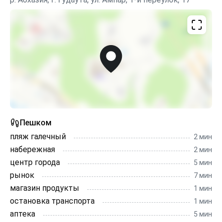
Пешком
пляж галечный
2 мин
набережная
2 мин
центр города
5 мин
рынок
7 мин
магазин продукты
1 мин
остановка транспорта
1 мин
аптека
5 мин