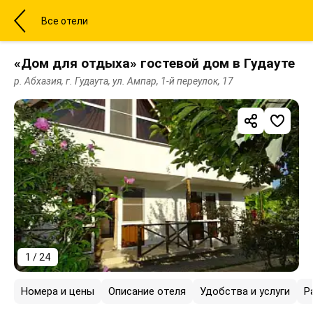
Все отели
«Дом для отдыха» гостевой дом в Гудауте
р. Абхазия, г. Гудаута, ул. Ампар, 1-й переулок, 17
1 / 24
Номера и цены
Описание отеля
Удобства и услуги
Р