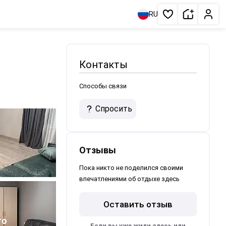
Сдать жи
Личн
RU
Избранное
Контакты
Способы связи
Спросить
Отзывы
Пока никто не поделился своими
впечатлениями об отдыхе здесь
Оставить отзыв
1
то
Если вы уже жили здесь или