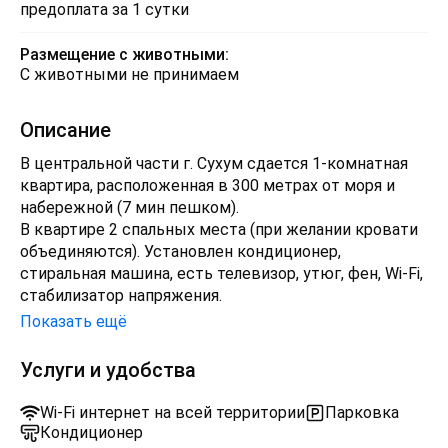
предоплата за 1 сутки
Размещение с животными:
С животными не принимаем
Описание
В центральной части г. Сухум сдается 1-комнатная
квартира, расположенная в 300 метрах от моря и
набережной (7 мин пешком).
В квартире 2 спальных места (при желании кровати
объединяются). Установлен кондиционер,
стиральная машина, есть телевизор, утюг, фен, Wi-Fi,
стабилизатор напряжения.
Санузел и душ с умывальником в квартире.
Показать ещё
Кухня оборудована всем необходимым, плита
электрическая, чайник электрический,
Услуги и удобства
микроволновая печь!
Постельное белье и полотенца предоставляем.
Wi-Fi интернет на всей территории
Парковка
В шаговой доступности все - рынок 7 минут, парки,
Кондиционер