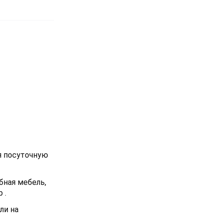
я посуточную
бная мебель,
 .
ли на