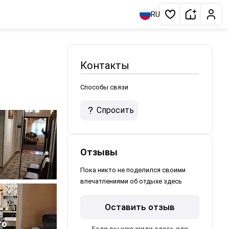
Сдать жи
Личн
RU
Избранное
Контакты
Способы связи
Спросить
Отзывы
Пока никто не поделился своими
впечатлениями об отдыхе здесь
Оставить отзыв
5
то
Если вы уже жили здесь или