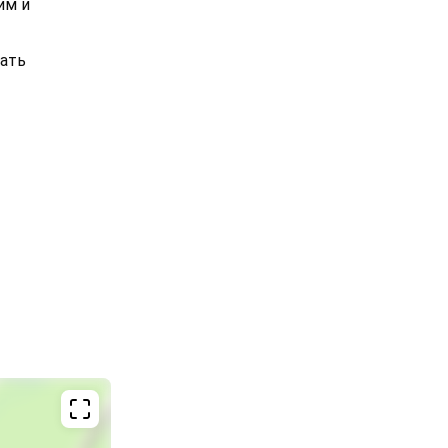
им и
вать