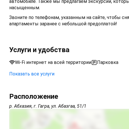
автомобиле. Также мы предлагаем экскурсии, которые
насыщенным.
Звоните по телефонам, указанным на сайте, чтобы сн
апартаменты заранее с небольшой предоплатой!
Услуги и удобства
Wi-Fi интернет на всей территории
Парковка
Показать все услуги
Wi-Fi интернет на всей территории
Расположение
Интернет Wi-Fi
р. Абхазия, г. Гагра, ул. Абазгаа, 51/1
Автостоянка
Есть трансфер