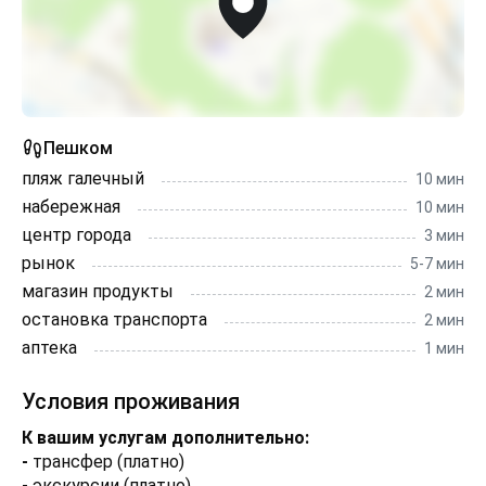
Пешком
пляж галечный
10 мин
набережная
10 мин
центр города
3 мин
рынок
5-7 мин
магазин продукты
2 мин
остановка транспорта
2 мин
аптека
1 мин
Условия проживания
К вашим услугам дополнительно:
-
трансфер (платно)
- экскурсии (платно)